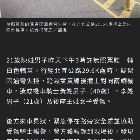
無照駕駛的陳男疑因過彎失控，在北宜公路29.6K處撞上對向
兩台機車。記者柯毓庭／翻攝
21歲陳姓男子昨天下午3時許無照駕駛一輛
白色轎車，行經北宜公路29.6K處時，疑似
因過彎失控，跨越雙黃線後撞上對向兩輛機
車，造成機車騎士黃姓男子（40歲），李姓
男子（21歲）及後座王姓女子受傷。
後方來車見狀，緊急停在路旁安全處並協助
受傷騎士報警，警方獲報趕到現場後，發現