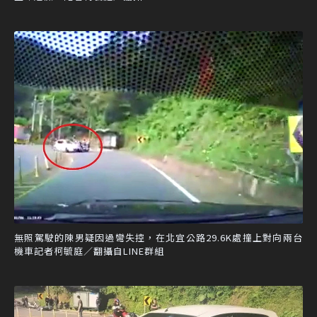
無照駕駛的陳男疑因過彎失控，在北宜公路29.6K處撞上對向兩台
機車記者柯毓庭／翻攝自LINE群組