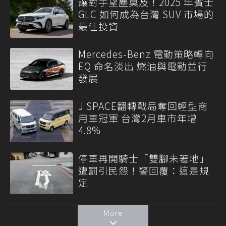
讓對手望塵莫及！2025 年賓士
GLC 如何成為台灣 SUV 市場的
最佳投資
Mercedes-Benz 電動策略轉向
EQ 命名淡出 燃油與電動並行
發展
J SPACE翻轉戰局奪回輕型商
用車冠軍 台灣2月車市年增
4.8%
停車再開騎士「雙腳未著地」
遭罰引民怨！警回覆：這是規
定
More