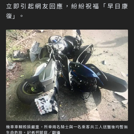
立即引起網友回應，紛紛祝福「早日康
復」。
機車車輛毀損嚴重，所幸兩名騎士與一名乘客共三人送醫後均暫無
生命危險。記者柯毓庭／翻攝