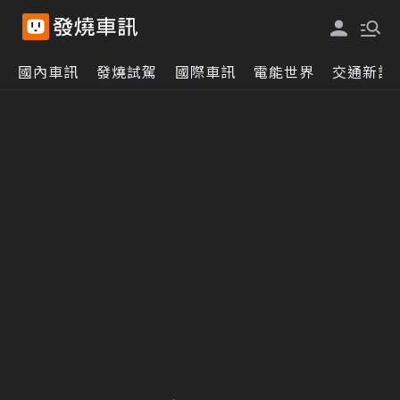
國內車訊
發燒試駕
國際車訊
電能世界
交通新訊