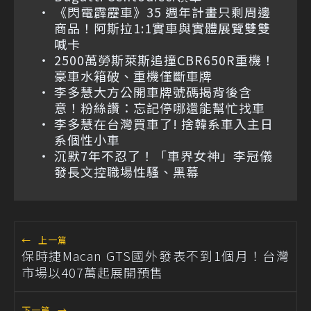
《閃電霹靂車》35 週年計畫只剩周邊
商品！阿斯拉1:1實車與實體展覽雙雙
喊卡
2500萬勞斯萊斯追撞CBR650R重機！
豪車水箱破、重機僅斷車牌
李多慧大方公開車牌號碼揭背後含
意！粉絲讚：忘記停哪還能幫忙找車
李多慧在台灣買車了! 捨韓系車入主日
系個性小車
沉默7年不忍了！「車界女神」李冠儀
發長文控職場性騷、黑幕
←
上一篇
保時捷Macan GTS國外發表不到1個月！台灣
市場以407萬起展開預售
下一篇
→