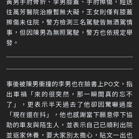
黃男手肘骨折、李男膝蓋、手肘擦傷，經送
往萬芳醫院治療暫無大礙，王女則僅有膝蓋
擦傷未住院，警方檢測三名駕駛皆無酒駕情
事，但因陳男為無照駕駛，警方也依規定舉
發。
事後被陳男衝撞的李男也在臉書上PO文，指
出車禍「來的很突然，那一瞬間真的忘不
了」，更表示半天過去了他卻因驚嚇過度
「現在還在抖」，他也感謝當下願意停下協
助的車友與陌生人，並表示自己已順利出院
並返家休養，要大家別太擔心，貼文一出也