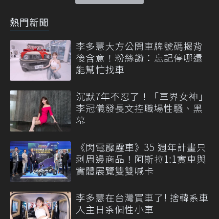
熱門新聞
李多慧大方公開車牌號碼揭背
後含意！粉絲讚：忘記停哪還
能幫忙找車
沉默7年不忍了！「車界女神」
李冠儀發長文控職場性騷、黑
幕
《閃電霹靂車》35 週年計畫只
剩周邊商品！阿斯拉1:1實車與
實體展覽雙雙喊卡
李多慧在台灣買車了! 捨韓系車
入主日系個性小車