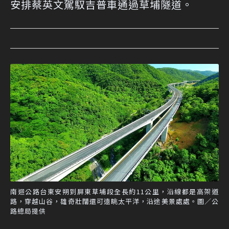
安排蔡英文駕馭吉普車通過草埔隧道。
南迴公路台東安朔到屏東草埔段全長約11公里，沿線都是高架道
路，穿越山谷，雄奇壯闊還可遠眺太平洋，沿途美景處處。圖／公
路總局提供