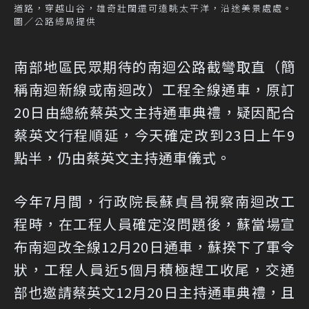
道路，穿越山谷，雄奇壯闊還可遠眺太平洋，沿途美景處處。
圖／公路總局提供
南部地區民眾期待的南迴公路截彎取直（簡
稱南迴新線或南迴改）工程全線通車，原訂
20日由總統蔡英文主持通車典禮，疑因配合
蔡英文行程順延，今天確定改到23日上午9
點半，仍由蔡英文主持通車儀式。
今年7月間，行政院長蘇貞昌視察南迴改工
程時，在工程人員確定沒問題後，蘇當場宣
布南迴改全線12月20日通車，蘇揆下了軍令
狀，工程人員近5個月積極趕工收尾，交通
部也邀請蔡英文12月20日主持通車典禮，且