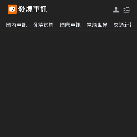
國內車訊
發燒試駕
國際車訊
電能世界
交通新訊