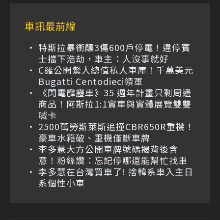
車訊最前線
特斯拉暴衝釀3傷600戶停電！違停賓
士擋下浩劫，車主：人沒事就好
C羅公開驚人總值私人車庫！千萬美元
Bugatti Centodieci領軍
《閃電霹靂車》35 週年計畫只剩周邊
商品！阿斯拉1:1實車與實體展覽雙雙
喊卡
2500萬勞斯萊斯追撞CBR650R重機！
豪車水箱破、重機僅斷車牌
李多慧大方公開車牌號碼揭背後含
意！粉絲讚：忘記停哪還能幫忙找車
李多慧在台灣買車了! 捨韓系車入主日
系個性小車