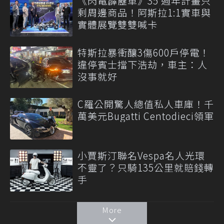
《閃電霹靂車》35 週年計畫只
剩周邊商品！阿斯拉1:1實車與
實體展覽雙雙喊卡
特斯拉暴衝釀3傷600戶停電！
違停賓士擋下浩劫，車主：人
沒事就好
C羅公開驚人總值私人車庫！千
萬美元Bugatti Centodieci領軍
小賈斯汀聯名Vespa名人光環
不靈了？只騎135公里就賠錢轉
手
More