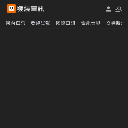
國內車訊
發燒試駕
國際車訊
電能世界
交通新訊