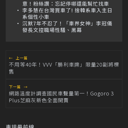
意！粉絲讚：忘記停哪還能幫忙找車
李多慧在台灣買車了! 捨韓系車入主日
系個性小車
沉默7年不忍了！「車界女神」李冠儀
發長文控職場性騷、黑幕
←
上一篇
不用等40年！VVV「勝利車牌」限量20副將標
售
下一篇
→
網路溫度計調查國民車聲量第一！Gogoro 3
Plus芝麻灰新色全面開賣
車訊最前線