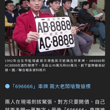
1992年台北市監理處首次標售英文號碼吉祥車牌，AB8888和
AC8888在激烈競標下，各自以45萬元和60萬元，創下當時最高紀
錄。圖／聯合報系資料照片
●「696666」車牌 兩大老闆嗆聲搶標
兩人在現場劍拔駑張，對方只要開價、自己
就再多開一萬數字，最後「696666」車牌被