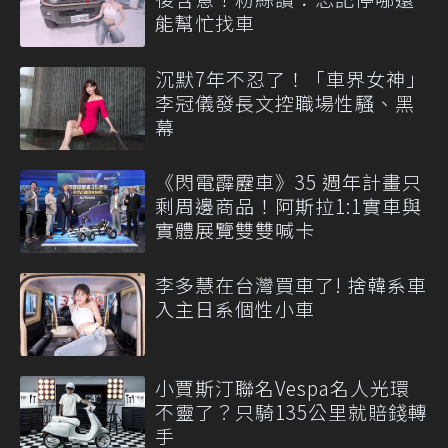
能幫忙找車
沉默7年不忍了！「車界女神」
李冠儀發長文控職場性騷、黑
幕
《閃電霹靂車》35 週年計畫只
剩周邊商品！阿斯拉1:1實車與
實體展覽雙雙喊卡
李多慧在台灣買車了! 捨韓系車
入主日系個性小車
小賈斯汀聯名Vespa名人光環
不靈了？只騎135公里就賠錢轉
手