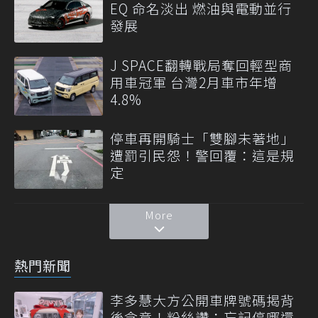
EQ 命名淡出 燃油與電動並行
發展
J SPACE翻轉戰局奪回輕型商
用車冠軍 台灣2月車市年增
4.8%
停車再開騎士「雙腳未著地」
遭罰引民怨！警回覆：這是規
定
More
熱門新聞
李多慧大方公開車牌號碼揭背
後含意！粉絲讚：忘記停哪還