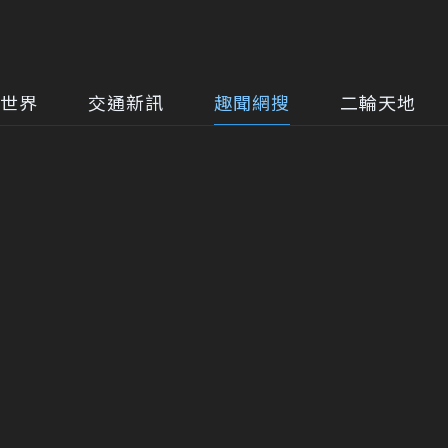
世界
交通新訊
趣聞網搜
二輪天地