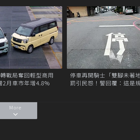
佳投資
CE翻轉戰局奪回輕型商用
停車再開騎士「雙腳未著
灣2月車市年增4.8%
罰引民怨！警回覆：這是
More