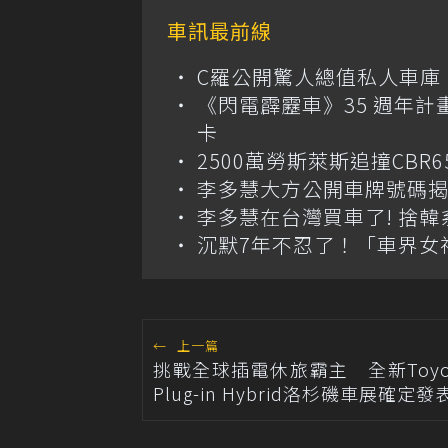
車訊最前線
C羅公開驚人總值私人車庫！千萬美
《閃電霹靂車》35 週年計
卡
2500萬勞斯萊斯追撞CB
李多慧大方公開車牌號碼
李多慧在台灣買車了! 捨
沉默7年不忍了！「車界女
←
上一篇
挑戰全球插電休旅霸主 全新Toyota
Plug-in Hybrid洛杉磯車展確定發