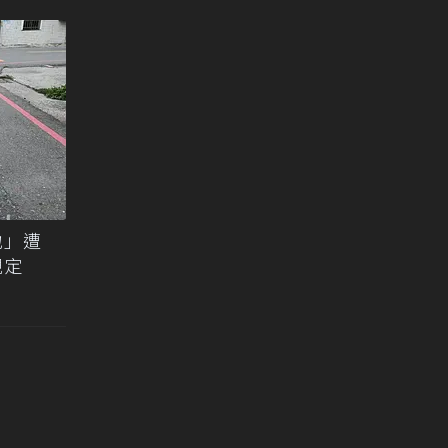
地」遭
規定