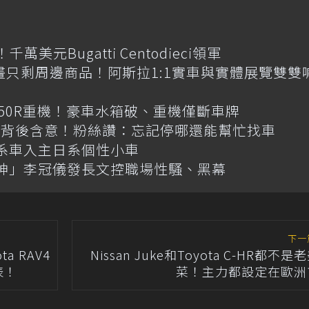
元Bugatti Centodieci領軍
畫只剩周邊商品！阿斯拉1:1實車與實體展覽雙雙
R650R重機！豪車水箱破、重機僅斷車牌
揭背後含意！粉絲讚：忘記停哪還能幫忙找車
韓系車入主日系個性小車
神」李冠儀發長文控職場性騷、黑幕
下一
 RAV4
Nissan Juke和Toyota C-HR都不是
表！
菜！主力都設定在歐洲