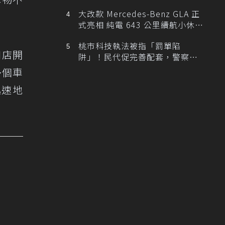
大改款 Mercedes-Benz GLA 正
式亮相 純電 643 公里續航小休
旅！
桃市科技執法被指「罰單陷
和店開
阱」！民代促完善配套，警察局
提數據回應
多個車
迅速地