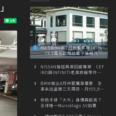
？」
Kia Stonic前7月銷量年增145%
79.9萬元起再送電子後視鏡
NISSAN推經典車回廠專案 CEF
IRO與INFINITI老車原廠零件最
低1折
BMW推出8月仲夏購車優惠 全
車系送晶華三天兩夜、月付5,900
元起
棕色手排「大牛」身價再創高？
全球唯一Murciélago SV拍賣