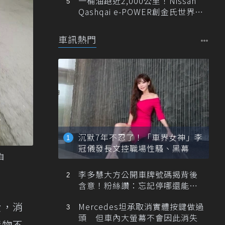
一桶油跑近2,000公里！Nissan
Qashqai e-POWER創金氏世界紀
錄
車訊熱門
沉默7年不忍了！「車界女神」李
冠儀發長文控職場性騷、黑幕
自
李多慧大方公開車牌號碼揭背後
含意！粉絲讚：忘記停哪還能幫
忙找車
費，消
Mercedes坦承取消實體按鍵做過
頭 但車內大螢幕不會因此消失
購物不