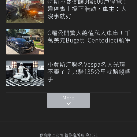
特斯拉暴衝釀3傷600戶停電！
違停賓士擋下浩劫，車主：人
沒事就好
C羅公開驚人總值私人車庫！千
萬美元Bugatti Centodieci領軍
小賈斯汀聯名Vespa名人光環
不靈了？只騎135公里就賠錢轉
手
More
聯合線上公司 著作權所有 ©2021