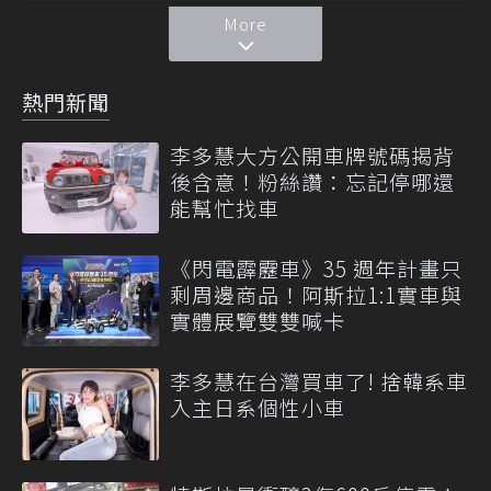
More
熱門新聞
李多慧大方公開車牌號碼揭背
後含意！粉絲讚：忘記停哪還
能幫忙找車
《閃電霹靂車》35 週年計畫只
剩周邊商品！阿斯拉1:1實車與
實體展覽雙雙喊卡
李多慧在台灣買車了! 捨韓系車
入主日系個性小車