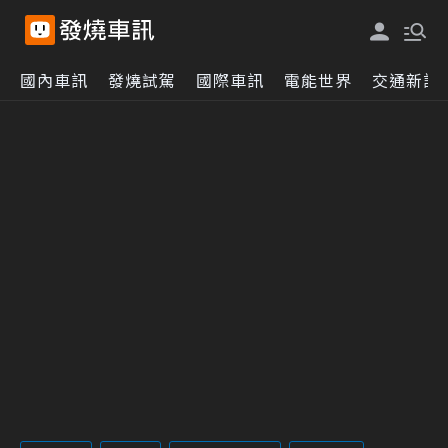
國內車訊
發燒試駕
國際車訊
電能世界
交通新訊