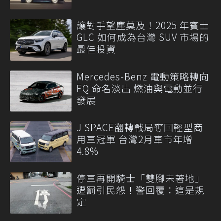
讓對手望塵莫及！2025 年賓士
GLC 如何成為台灣 SUV 市場的
最佳投資
Mercedes-Benz 電動策略轉向
EQ 命名淡出 燃油與電動並行
發展
J SPACE翻轉戰局奪回輕型商
用車冠軍 台灣2月車市年增
4.8%
停車再開騎士「雙腳未著地」
遭罰引民怨！警回覆：這是規
定