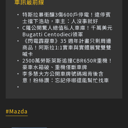
車訊最前線
特斯拉暴衝釀3傷600戶停電！違停賓
士擋下浩劫，車主：人沒事就好
C羅公開驚人總值私人車庫！千萬美元
Bugatti Centodieci領軍
《閃電霹靂車》35 週年計畫只剩周邊
商品！阿斯拉1:1實車與實體展覽雙雙
喊卡
2500萬勞斯萊斯追撞CBR650R重機！
豪車水箱破、重機僅斷車牌
李多慧大方公開車牌號碼揭背後含
意！粉絲讚：忘記停哪還能幫忙找車
Mazda