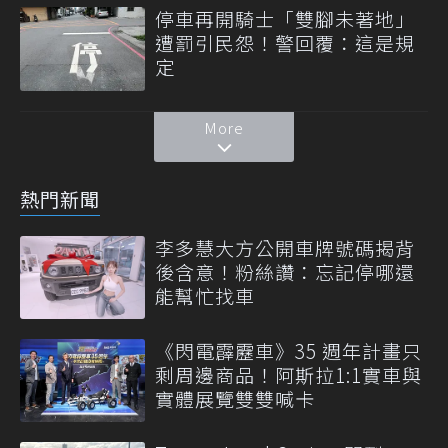
停車再開騎士「雙腳未著地」
遭罰引民怨！警回覆：這是規
定
More
熱門新聞
李多慧大方公開車牌號碼揭背
後含意！粉絲讚：忘記停哪還
能幫忙找車
《閃電霹靂車》35 週年計畫只
剩周邊商品！阿斯拉1:1實車與
實體展覽雙雙喊卡