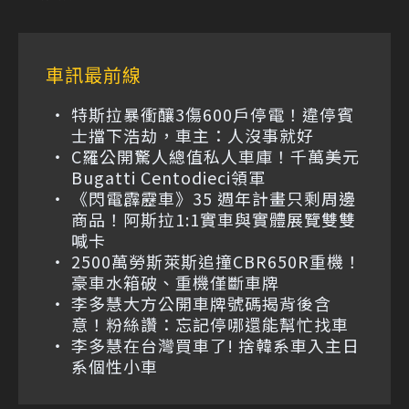
車訊最前線
特斯拉暴衝釀3傷600戶停電！違停賓
士擋下浩劫，車主：人沒事就好
C羅公開驚人總值私人車庫！千萬美元
Bugatti Centodieci領軍
《閃電霹靂車》35 週年計畫只剩周邊
商品！阿斯拉1:1實車與實體展覽雙雙
喊卡
2500萬勞斯萊斯追撞CBR650R重機！
豪車水箱破、重機僅斷車牌
李多慧大方公開車牌號碼揭背後含
意！粉絲讚：忘記停哪還能幫忙找車
李多慧在台灣買車了! 捨韓系車入主日
系個性小車