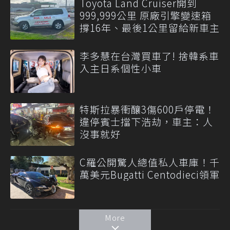
Toyota Land Cruiser開到
999,999公里 原廠引擎變速箱
撐16年、最後1公里留給新車主
李多慧在台灣買車了! 捨韓系車
入主日系個性小車
特斯拉暴衝釀3傷600戶停電！
違停賓士擋下浩劫，車主：人
沒事就好
C羅公開驚人總值私人車庫！千
萬美元Bugatti Centodieci領軍
More