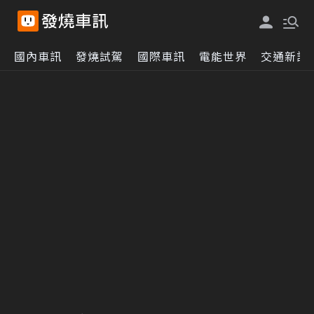
國內車訊
發燒試駕
國際車訊
電能世界
交通新訊