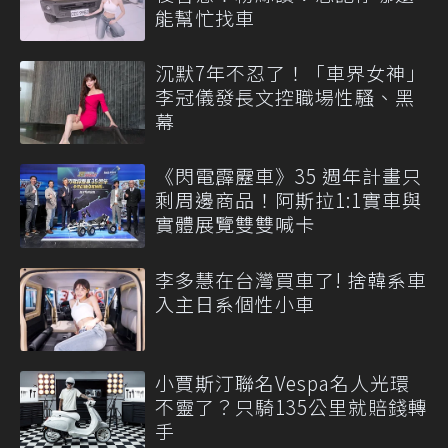
能幫忙找車
沉默7年不忍了！「車界女神」
李冠儀發長文控職場性騷、黑
幕
《閃電霹靂車》35 週年計畫只
剩周邊商品！阿斯拉1:1實車與
實體展覽雙雙喊卡
李多慧在台灣買車了! 捨韓系車
入主日系個性小車
小賈斯汀聯名Vespa名人光環
不靈了？只騎135公里就賠錢轉
手