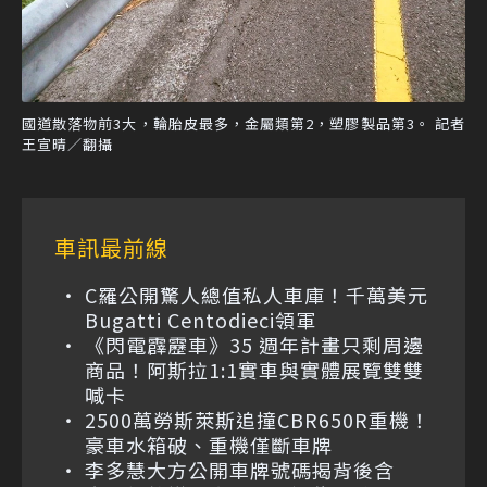
國道散落物前3大，輪胎皮最多，金屬類第2，塑膠製品第3。 記者
王宣晴／翻攝
車訊最前線
C羅公開驚人總值私人車庫！千萬美元
Bugatti Centodieci領軍
《閃電霹靂車》35 週年計畫只剩周邊
商品！阿斯拉1:1實車與實體展覽雙雙
喊卡
2500萬勞斯萊斯追撞CBR650R重機！
豪車水箱破、重機僅斷車牌
李多慧大方公開車牌號碼揭背後含