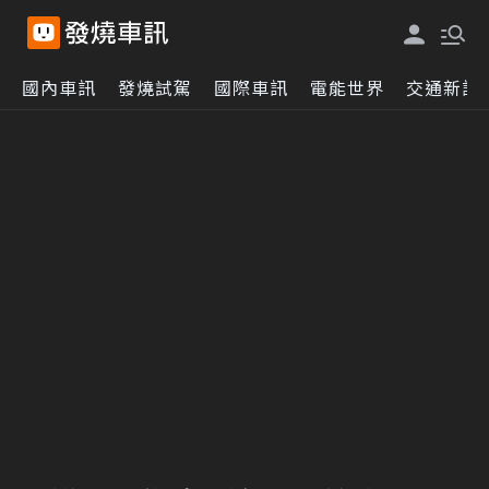
國內車訊
發燒試駕
國際車訊
電能世界
交通新訊