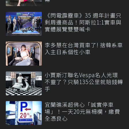
《閃電霹靂車》35 週年計畫只
剩周邊商品！阿斯拉1:1實車與
實體展覽雙雙喊卡
李多慧在台灣買車了! 捨韓系車
入主日系個性小車
小賈斯汀聯名Vespa名人光環
不靈了？只騎135公里就賠錢轉
手
宜蘭礁溪超佛心「誠實停車
場」！一天20元無柵欄，繳費
全憑良心