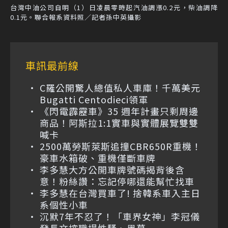
台灣中油公司自明（1）日凌晨零時起汽油調漲0.2元，柴油調降
0.1元。聯合報系資料照／記者孫中英攝影
車訊最前線
C羅公開驚人總值私人車庫！千萬美元
Bugatti Centodieci領軍
《閃電霹靂車》35 週年計畫只剩周邊
商品！阿斯拉1:1實車與實體展覽雙雙
喊卡
2500萬勞斯萊斯追撞CBR650R重機！
豪車水箱破、重機僅斷車牌
李多慧大方公開車牌號碼揭背後含
意！粉絲讚：忘記停哪還能幫忙找車
李多慧在台灣買車了! 捨韓系車入主日
系個性小車
沉默7年不忍了！「車界女神」李冠儀
發長文控職場性騷、黑幕