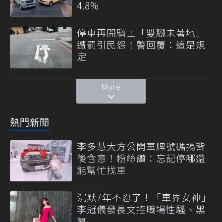
4.8%
停車再開騎士「雙腳未著地」
遭罰引民怨！警回覆：這是規
定
More
熱門新聞
李多慧大方公開車牌號碼揭背
後含意！粉絲讚：忘記停哪還
能幫忙找車
沉默7年不忍了！「車界女神」
李冠儀發長文控職場性騷、黑
幕