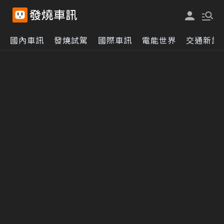
國內車訊
發燒試駕
國際車訊
電能世界
交通新訊