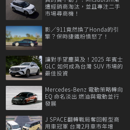
遭經銷商淘汰，並且專注二手
市場尋商機！
影／911竟然換了Honda的引
擎？保時捷鐵粉憤怒了！
讓對手望塵莫及！2025 年賓士
GLC 如何成為台灣 SUV 市場的
最佳投資
Mercedes-Benz 電動策略轉向
EQ 命名淡出 燃油與電動並行
發展
J SPACE翻轉戰局奪回輕型商
用車冠軍 台灣2月車市年增