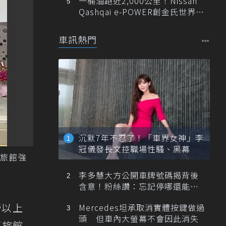
一桶油跑近2,000公里！Nissan
Qashqai e-POWER創金氏世界紀
錄
車訊熱門
沉默7年不忍了！「車界女神」李
冠儀發長文控職場性騷、黑幕
旅館強
李多慧大方公開車牌號碼揭背後
含意！粉絲讚：忘記停哪還能幫
忙找車
榜以上
Mercedes坦承取消實體按鍵做過
頭 但車內大螢幕不會因此消失
車旅館