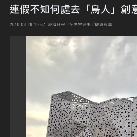
連假不知何處去「鳥人」創
經濟日報／記者宋健生╱即時報導
2019-03-29 19:57