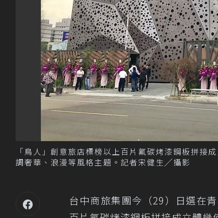
「鳥人」創意旅店標榜以上百片氟碳烤漆鋼板拼接成
調奢華、浪漫等風格主題。記者宋健生╱攝影
台中商旅集團今（29）日選在
百片氟碳烤漆鋼板拼接成立體幾