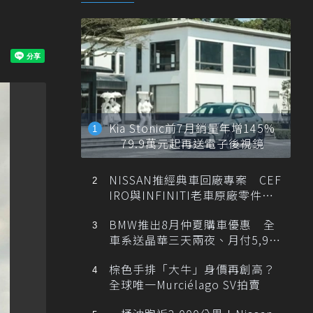
Kia Stonic前7月銷量年增145%
79.9萬元起再送電子後視鏡
NISSAN推經典車回廠專案 CEF
IRO與INFINITI老車原廠零件最
低1折
BMW推出8月仲夏購車優惠 全
車系送晶華三天兩夜、月付5,900
元起
棕色手排「大牛」身價再創高？
全球唯一Murciélago SV拍賣