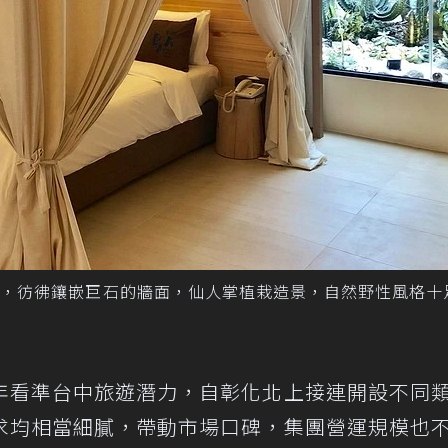
篷，彷彿鑲嵌巨石的牆面，仙人掌植栽造景，自然野性風格十
年看準台中旅遊潛力，自彰化北上接連開設不同
求均相當細膩，帶動市場口碑，集團營運規模也