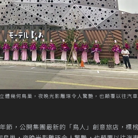
立體幾何鳥巢，夜晚光影雕琢令人驚艷，也顛覆以往汽車
青年節，公開集團最新的「鳥人」創意旅店，標
何鳥巢，夜晚光影雕琢令人驚艷，也顛覆以往汽