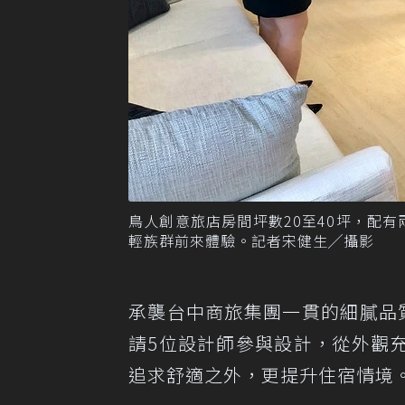
鳥人創意旅店房間坪數20至40坪，配有
輕族群前來體驗。記者宋健生╱攝影
承襲台中商旅集團一貫的細膩品
請5位設計師參與設計，從外觀
追求舒適之外，更提升住宿情境