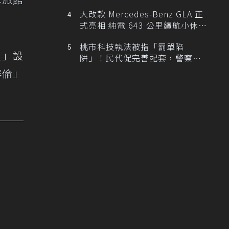
大改款 Mercedes-Benz GLA 正
式亮相 純電 643 公里續航小休
旅！
桃市科技執法被指「罰單陷
星」設
阱」！民代促完善配套，警察局
提數據回應
華倫」