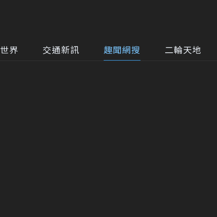
世界
交通新訊
趣聞網搜
二輪天地