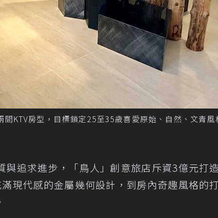
兩間KTV房型，目標鎖定25至35歲喜愛原始、自然、文青風
質與追求進步，「鳥人」創意旅店斥資3億元打
充滿現代感的金屬幾何設計，到房內奇趣風格的
。