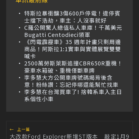
特斯拉暴衝釀3傷600戶停電！違停賓
士擋下浩劫，車主：人沒事就好
C羅公開驚人總值私人車庫！千萬美元
Bugatti Centodieci領軍
《閃電霹靂車》35 週年計畫只剩周邊
商品！阿斯拉1:1實車與實體展覽雙雙
喊卡
2500萬勞斯萊斯追撞CBR650R重機！
豪車水箱破、重機僅斷車牌
李多慧大方公開車牌號碼揭背後含
意！粉絲讚：忘記停哪還能幫忙找車
李多慧在台灣買車了! 捨韓系車入主日
系個性小車
←
上一篇
大改款Ford Explorer新增ST版本 敲定1月9