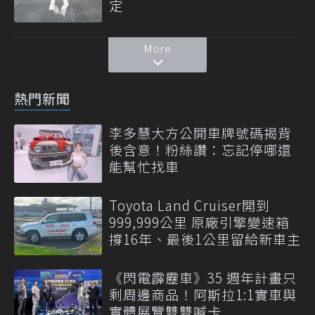
定
More
熱門新聞
李多慧大方公開車牌號碼揭背
後含意！粉絲讚：忘記停哪還
能幫忙找車
Toyota Land Cruiser開到
999,999公里 原廠引擎變速箱
撐16年、最後1公里留給新車主
《閃電霹靂車》35 週年計畫只
剩周邊商品！阿斯拉1:1實車與
實體展覽雙雙喊卡