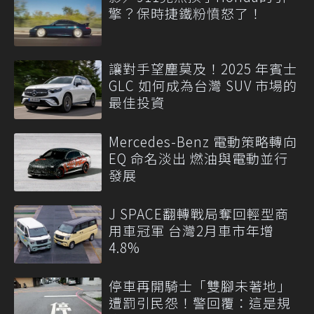
擎？保時捷鐵粉憤怒了！
讓對手望塵莫及！2025 年賓士
GLC 如何成為台灣 SUV 市場的
最佳投資
Mercedes-Benz 電動策略轉向
EQ 命名淡出 燃油與電動並行
發展
J SPACE翻轉戰局奪回輕型商
用車冠軍 台灣2月車市年增
4.8%
停車再開騎士「雙腳未著地」
遭罰引民怨！警回覆：這是規