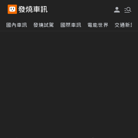
國內車訊
發燒試駕
國際車訊
電能世界
交通新訊