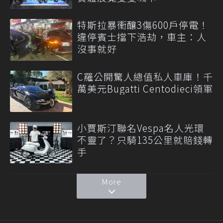
特斯拉暴衝釀3傷600戶停電！
違停賓士擋下浩劫，車主：人
沒事就好
C羅公開驚人總值私人車庫！千
萬美元Bugatti Centodieci領軍
小賈斯汀聯名Vespa名人光環
不靈了？只騎135公里就賠錢轉
手
More