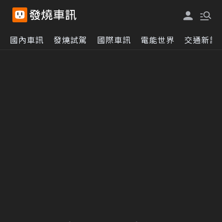
國內車訊
發燒試駕
國際車訊
電能世界
交通新訊