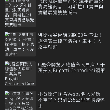
《閃電霹靂車》35 週年計畫只
剩周邊商品！阿斯拉1:1實車與
實體展覽雙雙喊卡
特斯拉暴衝釀3傷600戶停電！
違停賓士擋下浩劫，車主：人
沒事就好
C羅公開驚人總值私人車庫！千
萬美元Bugatti Centodieci領軍
小賈斯汀聯名Vespa名人光環
不靈了？只騎135公里就賠錢轉
手