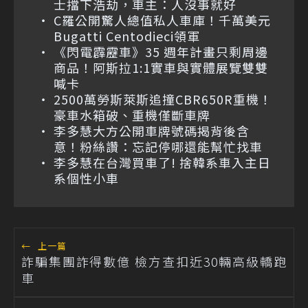
士擋下浩劫，車主：人沒事就好
C羅公開驚人總值私人車庫！千萬美元
Bugatti Centodieci領軍
《閃電霹靂車》35 週年計畫只剩周邊
商品！阿斯拉1:1實車與實體展覽雙雙
喊卡
2500萬勞斯萊斯追撞CBR650R重機！
豪車水箱破、重機僅斷車牌
李多慧大方公開車牌號碼揭背後含
意！粉絲讚：忘記停哪還能幫忙找車
李多慧在台灣買車了! 捨韓系車入主日
系個性小車
←
上一篇
詐騙集團詐得數億 檢方查扣近30輛高級轎跑
車