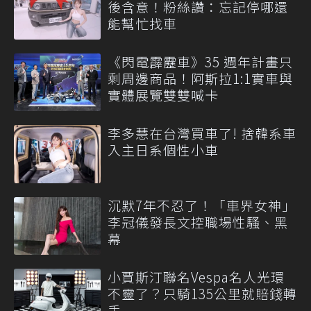
後含意！粉絲讚：忘記停哪還
能幫忙找車
《閃電霹靂車》35 週年計畫只
剩周邊商品！阿斯拉1:1實車與
實體展覽雙雙喊卡
李多慧在台灣買車了! 捨韓系車
入主日系個性小車
沉默7年不忍了！「車界女神」
李冠儀發長文控職場性騷、黑
幕
小賈斯汀聯名Vespa名人光環
不靈了？只騎135公里就賠錢轉
手