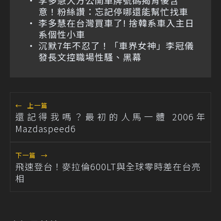
李多慧大方公開車牌號碼揭背後含
意！粉絲讚：忘記停哪還能幫忙找車
李多慧在台灣買車了! 捨韓系車入主日
系個性小車
沉默7年不忍了！「車界女神」李冠儀
發長文控職場性騷、黑幕
←
上一篇
還記得我嗎？最初的人馬一體 2006年
Mazdaspeed6
下一篇
→
飛速登台！麥拉倫600LT與全球零時差在台亮
相