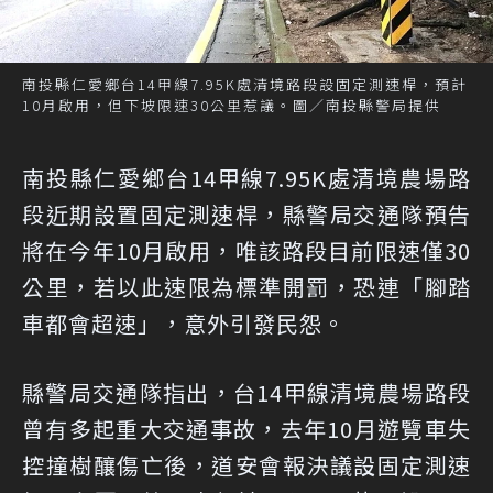
南投縣仁愛鄉台14甲線7.95K處清境路段設固定測速桿，預計
10月啟用，但下坡限速30公里惹議。圖／南投縣警局提供
南投縣仁愛鄉台14甲線7.95K處清境農場路
段近期設置固定測速桿，縣警局交通隊預告
將在今年10月啟用，唯該路段目前限速僅30
公里，若以此速限為標準開罰，恐連「腳踏
車都會超速」，意外引發民怨。
縣警局交通隊指出，台14甲線清境農場路段
曾有多起重大交通事故，去年10月遊覽車失
控撞樹釀傷亡後，道安會報決議設固定測速