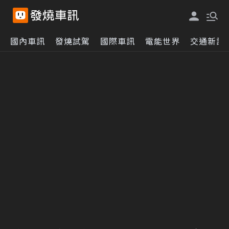
國內車訊
發燒試駕
國際車訊
電能世界
交通新訊