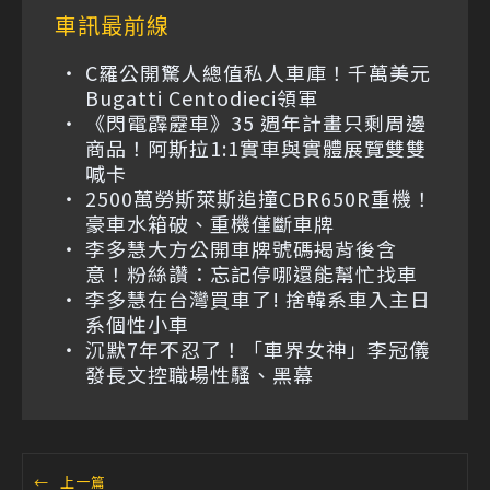
車訊最前線
C羅公開驚人總值私人車庫！千萬美元
Bugatti Centodieci領軍
《閃電霹靂車》35 週年計畫只剩周邊
商品！阿斯拉1:1實車與實體展覽雙雙
喊卡
2500萬勞斯萊斯追撞CBR650R重機！
豪車水箱破、重機僅斷車牌
李多慧大方公開車牌號碼揭背後含
意！粉絲讚：忘記停哪還能幫忙找車
李多慧在台灣買車了! 捨韓系車入主日
系個性小車
沉默7年不忍了！「車界女神」李冠儀
發長文控職場性騷、黑幕
←
上一篇