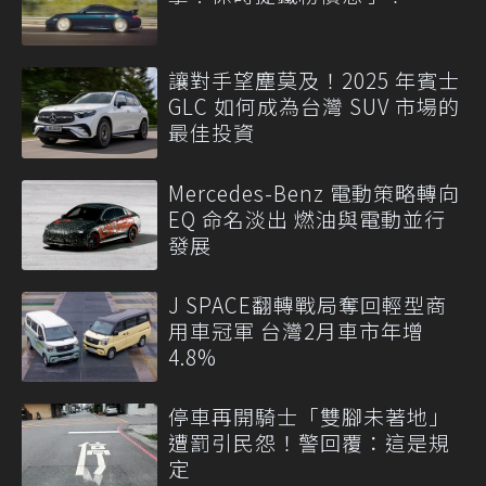
讓對手望塵莫及！2025 年賓士
GLC 如何成為台灣 SUV 市場的
最佳投資
Mercedes-Benz 電動策略轉向
EQ 命名淡出 燃油與電動並行
發展
J SPACE翻轉戰局奪回輕型商
用車冠軍 台灣2月車市年增
4.8%
停車再開騎士「雙腳未著地」
遭罰引民怨！警回覆：這是規
定