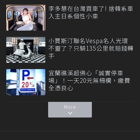
李多慧在台灣買車了! 捨韓系車
入主日系個性小車
小賈斯汀聯名Vespa名人光環
不靈了？只騎135公里就賠錢轉
手
宜蘭礁溪超佛心「誠實停車
場」！一天20元無柵欄，繳費
全憑良心
More