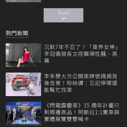
More
熱門新聞
沉默7年不忍了！「車界女神」
李冠儀發長文控職場性騷、黑
幕
李多慧大方公開車牌號碼揭背
後含意！粉絲讚：忘記停哪還
能幫忙找車
《閃電霹靂車》35 週年計畫只
剩周邊商品！阿斯拉1:1實車與
實體展覽雙雙喊卡