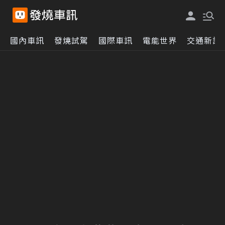
國內車訊
發燒試駕
國際車訊
電能世界
交通新訊