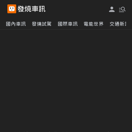
國內車訊
發燒試駕
國際車訊
電能世界
交通新訊