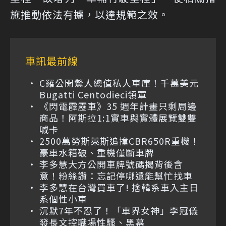
施推動依法有據，以達規範之效。
車訊最前線
C羅公開驚人總值私人車庫！千萬美元
Bugatti Centodieci領軍
《閃電霹靂車》35 週年計畫只剩周邊
商品！阿斯拉1:1實車與實體展覽雙雙
喊卡
2500萬勞斯萊斯追撞CBR650R重機！
豪車水箱破、重機僅斷車牌
李多慧大方公開車牌號碼揭背後含
意！粉絲讚：忘記停哪還能幫忙找車
李多慧在台灣買車了! 捨韓系車入主日
系個性小車
沉默7年不忍了！「車界女神」李冠儀
發長文控職場性騷、黑幕