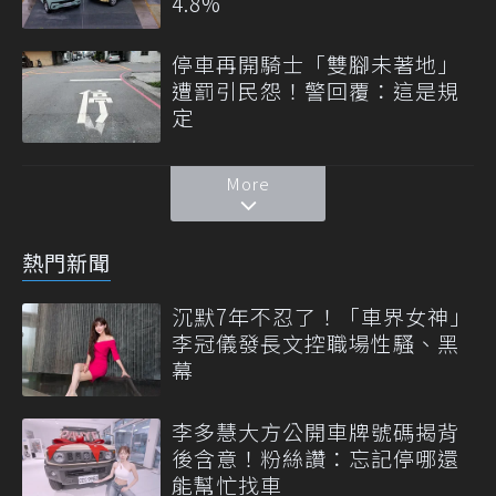
4.8%
停車再開騎士「雙腳未著地」
遭罰引民怨！警回覆：這是規
定
More
熱門新聞
沉默7年不忍了！「車界女神」
李冠儀發長文控職場性騷、黑
幕
李多慧大方公開車牌號碼揭背
後含意！粉絲讚：忘記停哪還
能幫忙找車