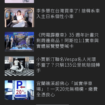
李多慧在台灣買車了! 捨韓系車
入主日系個性小車
《閃電霹靂車》35 週年計畫只
剩周邊商品！阿斯拉1:1實車與
實體展覽雙雙喊卡
小賈斯汀聯名Vespa名人光環
不靈了？只騎135公里就賠錢轉
手
宜蘭礁溪超佛心「誠實停車
場」！一天20元無柵欄，繳費
全憑良心