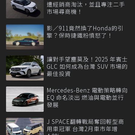
遭經銷商淘汰，並且專注二手
市場尋商機！
影／911竟然換了Honda的引
擎？保時捷鐵粉憤怒了！
讓對手望塵莫及！2025 年賓士
GLC 如何成為台灣 SUV 市場的
最佳投資
Mercedes-Benz 電動策略轉向
EQ 命名淡出 燃油與電動並行
發展
J SPACE翻轉戰局奪回輕型商
用車冠軍 台灣2月車市年增