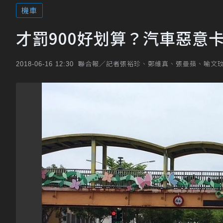
機車
才罰900好划算？汽車惡意
聯合報／記者張裕珍、鄭維真、張曼蘋、喻文
2018-06-16 12:30