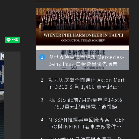
與世界頂尖樂團相遇 Mercedes-
Benz Pass 白金會員優先購票維
也納愛樂
動力與底盤全面進化 Aston Mart
in DB12 S 售 1,488 萬元起正式
登台
Kia Stonic前7月銷量年增145%
79.9萬元起再送電子後視鏡
NISSAN推經典車回廠專案 CEF
IRO與INFINITI老車原廠零件最
低1折