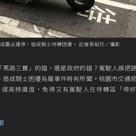
或霸占違停，造成騎士待轉困擾。 記者張裕珍／攝影
「馬路三寶」的錯，還是政府的錯？駕駛人誤把
，造成騎士困擾烏龍事件時有所聞。桃園市交通
，提高辨識度，免得又有駕駛人在待轉區「停
眼