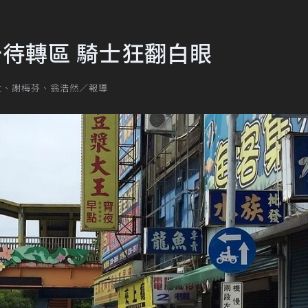
卡待轉區 騎士狂翻白眼
玟、謝梅芬、翁浩然／報導