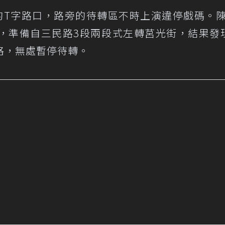
的T字路口，路旁的待轉區不時上演違停戲碼。
，準備自三民路3段兩段式左轉莒光街，結果發
格，無處暫停待轉。