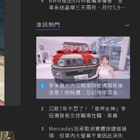
BMW推出8月仲夏購車優惠 全
車系送晶華三天兩夜、月付5,900
元起
車訊熱門
李多慧大方公開車牌號碼揭背後
含意！粉絲讚：忘記停哪還能幫
忙找車
沉默7年不忍了！「車界女神」李
冠儀發長文控職場性騷、黑幕
Mercedes坦承取消實體按鍵做過
頭 但車內大螢幕不會因此消失