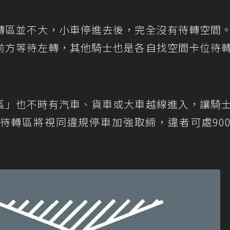
轉區並不大，小車停進去後，完全沒有待轉空間
前方等待左轉，其他騎士也是各自找空間卡位待
區」也不時有汽車、貨車或大車越線進入，讓騎
待轉區將視同違規停車加強取締，違者可處90