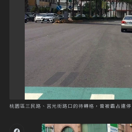
桃園區三民路、莒光街路口的待轉格，曾被霸占違停