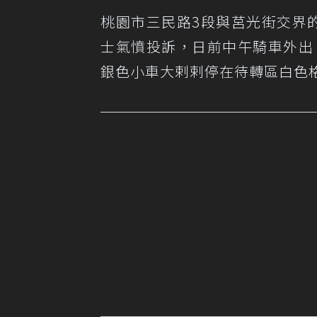
桃園市三民路3段與莒光街交界
士氣憤投訴，日前中午騎車外出
銀色小車大剌剌停在待轉區白色