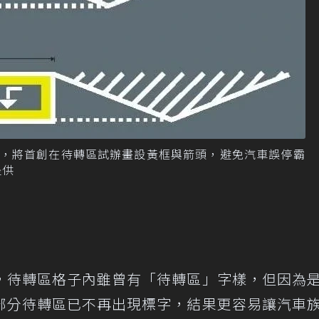
，將首創在待轉區試辦畫設黃框與箭頭，避免汽車誤停霸
提供
，待轉區格子內雖曾有「待轉區」字樣，但因為
部分待轉區已不再出現標字，結果更容易讓汽車