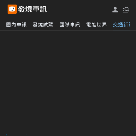
國內車訊
發燒試駕
國際車訊
電能世界
交通新訊