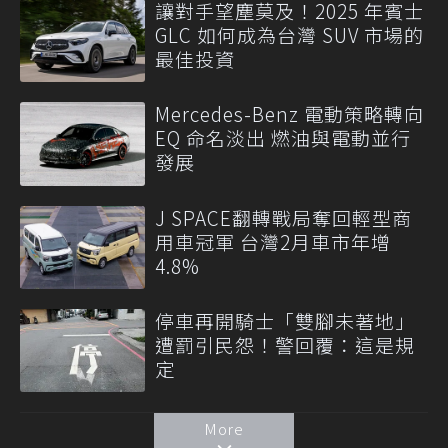
讓對手望塵莫及！2025 年賓士
GLC 如何成為台灣 SUV 市場的
最佳投資
Mercedes-Benz 電動策略轉向
EQ 命名淡出 燃油與電動並行
發展
J SPACE翻轉戰局奪回輕型商
用車冠軍 台灣2月車市年增
4.8%
停車再開騎士「雙腳未著地」
遭罰引民怨！警回覆：這是規
定
More