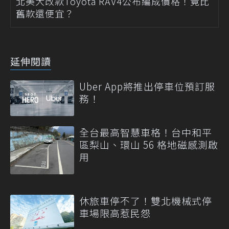
北美大改款Toyota RAV4公布編成價格！竟比
舊款還便宜？
延伸閱讀
Uber App將推出停車位預訂服
務！
全台最高智慧車格！台中和平
區梨山、環山 56 格地磁感測啟
用
休旅車停不了！雙北機械式停
車場限高惹民怨