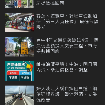
局提數據回應
客運、遊覽車、計程車強制加
保「第三人責任險」 最低保額
曝光
台中4年交通罰鍰破114億！議
員促全額投入交安工程，市府
提數據回應
維持油價平穩！中油：明日國
內汽、柴油價格皆不調整
婦人淡江大橋自摔阻車道！網
傳延誤救護，警消澄清、立委
促改善