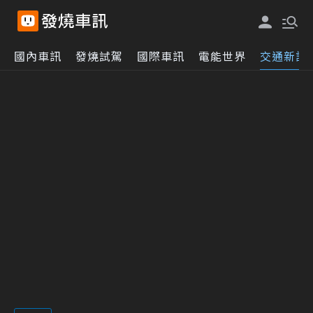
國內車訊
發燒試駕
國際車訊
電能世界
交通新訊