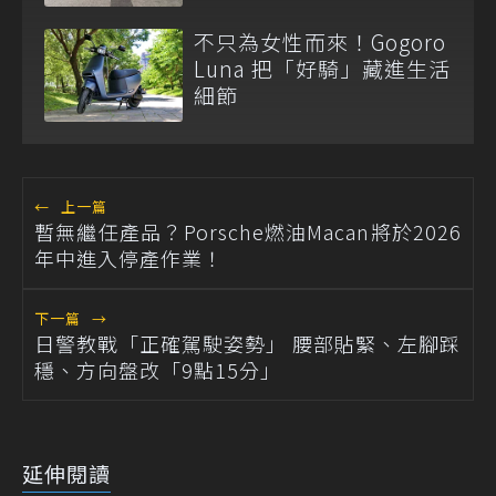
台展示
不只為女性而來！Gogoro
Luna 把「好騎」藏進生活
細節
←
上一篇
暫無繼任產品？Porsche燃油Macan將於2026
年中進入停產作業！
下一篇
→
日警教戰「正確駕駛姿勢」 腰部貼緊、左腳踩
穩、方向盤改「9點15分」
延伸閱讀