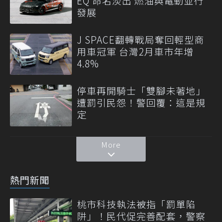
EQ 命名淡出 燃油與電動並行
發展
J SPACE翻轉戰局奪回輕型商
用車冠軍 台灣2月車市年增
4.8%
停車再開騎士「雙腳未著地」
遭罰引民怨！警回覆：這是規
定
More
熱門新聞
桃市科技執法被指「罰單陷
阱」！民代促完善配套，警察