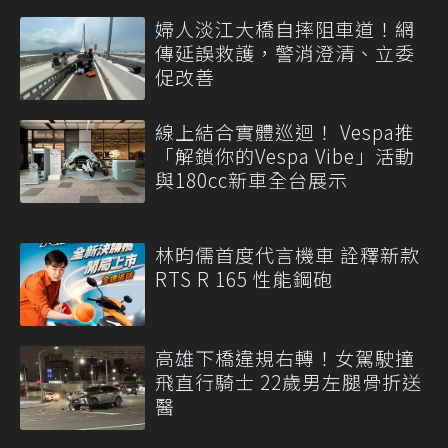
婦人淡江大橋自摔阻車道！網
傳延誤救護，警消澄清、立委
促改善
線上結合實體巡迴！ Vespa推
「解鎖你的Vespa Vibe」活動
與180cc新車全台展示
林昀儒首度代言機車 詮釋新款
RTS R 165 性能鋼砲
高雄下橋違規右轉！女駕駛撞
飛直行騎士 22歲男左腿骨折送
醫