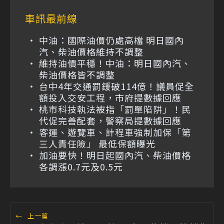
車訊最前線
中油：國際油價仍處高檔 明日國內
汽、柴油價格維持不調整
維持油價平穩！中油：明日國內汽、
柴油價格皆不調整
台中4年交通罰鍰破114億！議員促全
額投入交安工程，市府提數據回應
桃市科技執法被指「罰單陷阱」！民
代促完善配套，警察局提數據回應
客運、遊覽車、計程車強制加保「第
三人責任險」 最低保額曝光
加油要快！明日起國內汽、柴油價格
各調漲0.7元及0.5元
←
上一篇