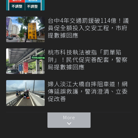
台中4年交通罰鍰破114億！議
員促全額投入交安工程，市府
提數據回應
桃市科技執法被指「罰單陷
阱」！民代促完善配套，警察
局提數據回應
婦人淡江大橋自摔阻車道！網
傳延誤救護，警消澄清、立委
促改善
More