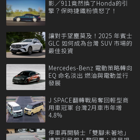
影／911竟然換了Honda的引
擎？保時捷鐵粉憤怒了！
讓對手望塵莫及！2025 年賓士
GLC 如何成為台灣 SUV 市場的
最佳投資
Mercedes-Benz 電動策略轉向
EQ 命名淡出 燃油與電動並行
發展
J SPACE翻轉戰局奪回輕型商
用車冠軍 台灣2月車市年增
4.8%
停車再開騎士「雙腳未著地」
遭罰引民怨！警回覆：這是規