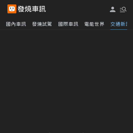
國內車訊
發燒試駕
國際車訊
電能世界
交通新訊