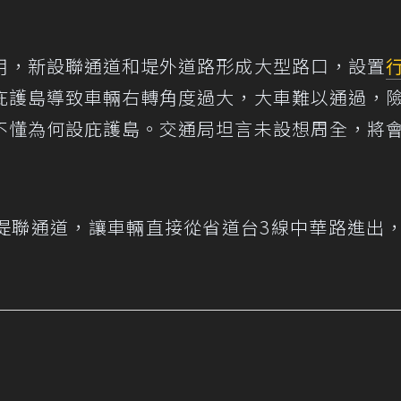
用，新設聯通道和堤外道路形成大型路口，設置
庇護島導致車輛右轉角度過大，大車難以通過，
不懂為何設庇護島。交通局坦言未設想周全，將
堤聯通道，讓車輛直接從省道台3線中華路進出