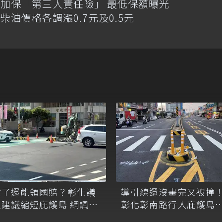
加保「第三人責任險」 最低保額曝光
油價格各調漲0.7元及0.5元
撞了還能領國賠？彰化議
導引線還沒畫完又被撞
員建議縮短庇護島 網諷：
彰化彰南路行人庇護島
解決不了三寶改拆島！
12撞！公路局將求償