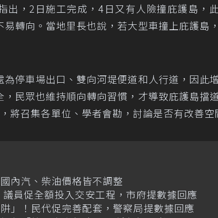
指出，2日施工完成，4日又有人險撞庇護島，
不易轉向。當地里長也說，若大型車撞上庇護島
處為停車場出口、雙向河堤便道和人行道，因此
全，民眾也維持順向轉向習慣，才導致庇護島擋
整，將召集各單位、學者會勘，討論是否有改善空
日國內汽、柴油價格皆不調整
億！議員促全額投入交安工程，市府提數據回應
陷阱」！民代促完善配套，警察局提數據回應