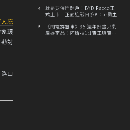
排跑車開發中！
就是要侵門踏戶！BYD Racco正
式上市 正面迎戰日系K-Car霸主
行人庇
《閃電霹靂車》35 週年計畫只剩
險象環
周邊商品！阿斯拉1:1實車與實體
展覽雙雙喊卡
會勘討
，路口