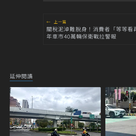
←
上一篇
關稅泥淖難脫身！消費者「等等看再
年車市40萬輛保衛戰拉警報
延伸閱讀