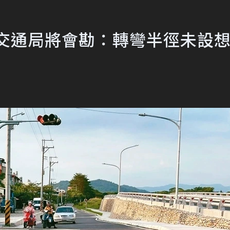
 交通局將會勘：轉彎半徑未設