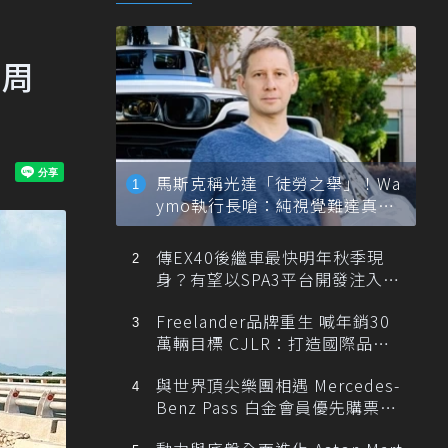
想周
馬斯克稱光達「徒勞之舉」！Wa
ymo執行長嗆：純視覺難達真正
自動駕駛
傳EX40後繼車最快明年秋季現
身？有望以SPA3平台開發注入80
0V動力
Freelander品牌重生 喊年銷30
萬輛目標 CJLR：打造國際品牌
半數銷量來自全球！
與世界頂尖樂團相遇 Mercedes-
Benz Pass 白金會員優先購票維
也納愛樂