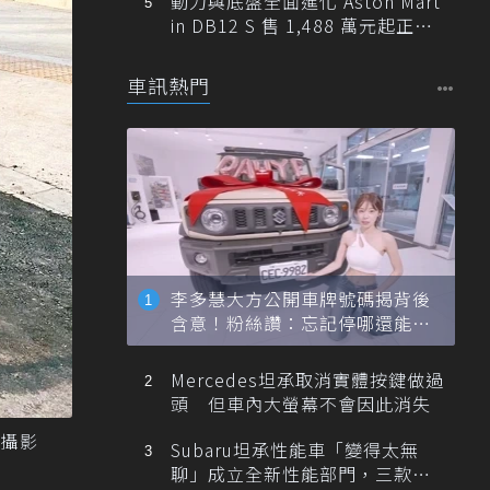
動力與底盤全面進化 Aston Mart
in DB12 S 售 1,488 萬元起正式
登台
車訊熱門
李多慧大方公開車牌號碼揭背後
含意！粉絲讚：忘記停哪還能幫
忙找車
Mercedes坦承取消實體按鍵做過
頭 但車內大螢幕不會因此消失
攝影
Subaru坦承性能車「變得太無
聊」成立全新性能部門，三款手