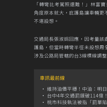
「轉彎比考駕照還難！」林富寶
角度原本就大，庇護島讓車輛更
不堪設想。
交通局長張淑娟回應，因考量該
護島，但當時轉彎半徑未設想周
涉及公路局管轄的台3線標線調
車訊最前線
維持油價平穩！中油：明
台中4年交通罰鍰破114
桃市科技執法被指「罰單