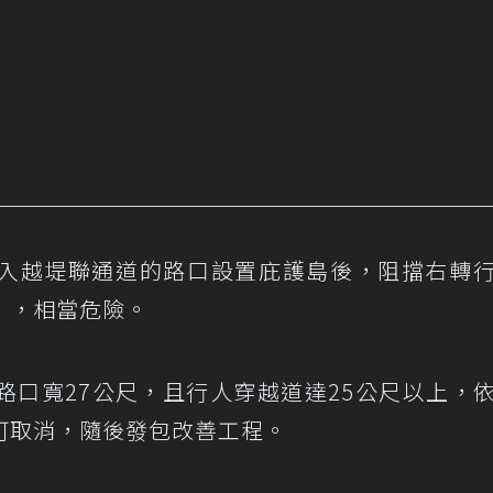
入越堤聯通道的路口設置庇護島後，阻擋右轉
」，相當危險。
路口寬27公尺，且行人穿越道達25公尺以上，
可取消，隨後發包改善工程。