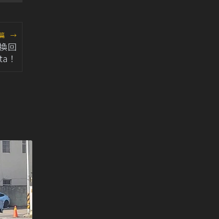
篇
→
定換回
ota！