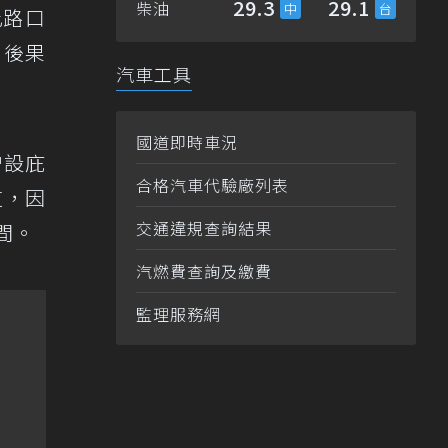
29.3
29.1
柴油
此路口
，後果
汽車工具
國道即時車況
增設庇
合格汽車代驗廠列表
道，因
交通違規查詢結果
間。
汽燃費查詢及繳費
監理服務網