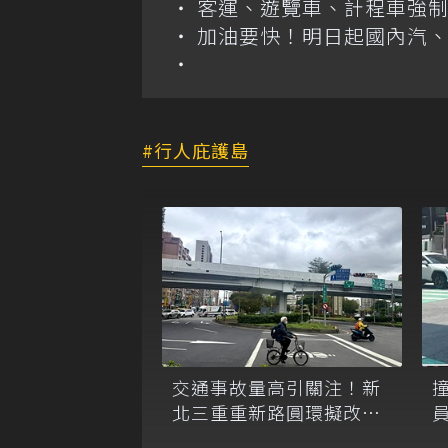
客運、遊覽車、計程車強制
加油要快！明日起國內汽、柴
行人庇護島
交通事故量高引關注！新
北三重重新路圓環擬改正
交路口改善行安