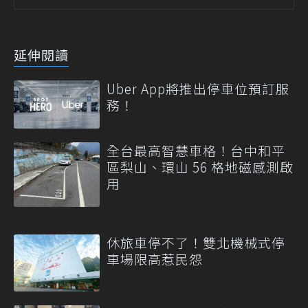
延伸閱讀
Uber App將推出停車位預訂服
務！
全台最高智慧車格！台中和平
區梨山、環山 56 格地磁感測啟
用
休旅車停不了！雙北機械式停
車場限高惹民怨