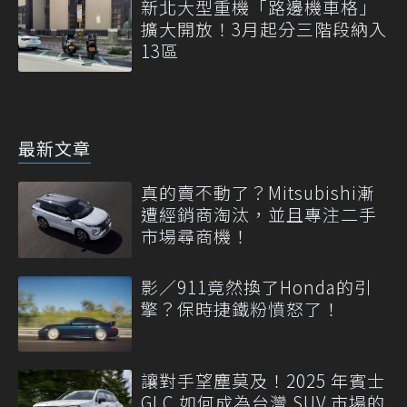
新北大型重機「路邊機車格」
擴大開放！3月起分三階段納入
13區
最新文章
真的賣不動了？Mitsubishi漸
遭經銷商淘汰，並且專注二手
市場尋商機！
影／911竟然換了Honda的引
擎？保時捷鐵粉憤怒了！
讓對手望塵莫及！2025 年賓士
GLC 如何成為台灣 SUV 市場的