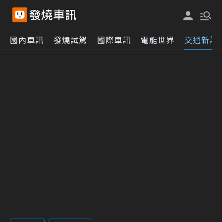
國內車訊
發燒試駕
國際車訊
電能世界
交通新訊