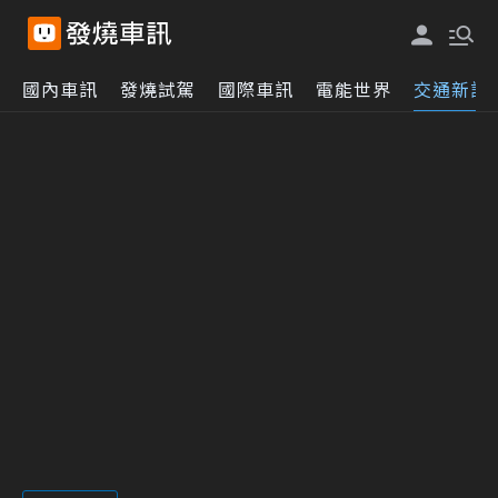
國內車訊
發燒試駕
國際車訊
電能世界
交通新訊