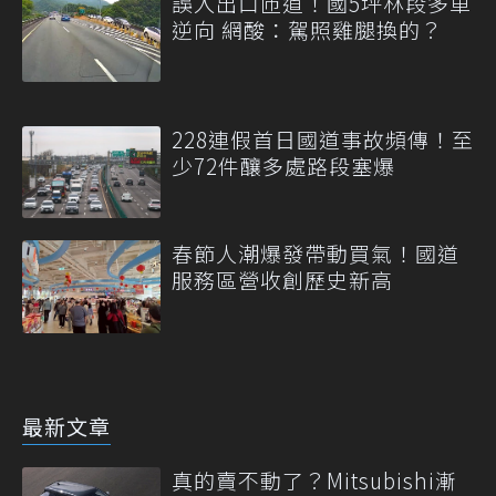
誤入出口匝道！國5坪林段多車
逆向 網酸：駕照雞腿換的？
228連假首日國道事故頻傳！至
少72件釀多處路段塞爆
春節人潮爆發帶動買氣！國道
服務區營收創歷史新高
最新文章
真的賣不動了？Mitsubishi漸