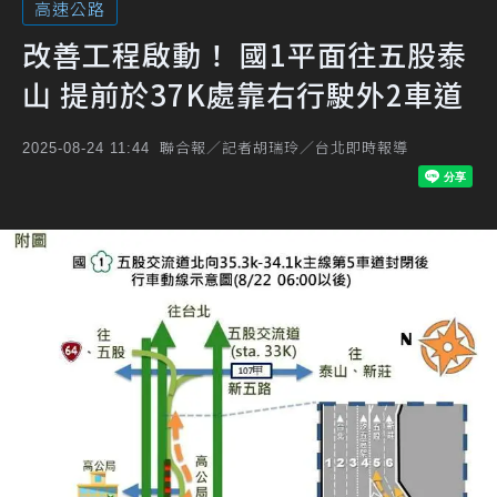
高速公路
改善工程啟動！ 國1平面往五股泰
山 提前於37K處靠右行駛外2車道
聯合報／記者胡瑞玲／台北即時報導
2025-08-24 11:44