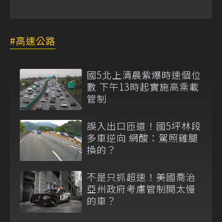
高速公路
國5北上清晨紫爆時速個位
數 下午13時起實施高乘載
管制
誤入出口匝道！國5坪林段
多車逆向 網酸：駕照雞腿
換的？
不是只抓超速！美國喬治
亞州政府考慮管制開太慢
的車？