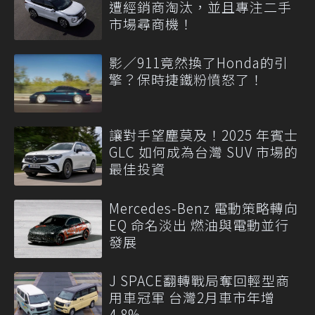
遭經銷商淘汰，並且專注二手
市場尋商機！
影／911竟然換了Honda的引
擎？保時捷鐵粉憤怒了！
讓對手望塵莫及！2025 年賓士
GLC 如何成為台灣 SUV 市場的
最佳投資
Mercedes-Benz 電動策略轉向
EQ 命名淡出 燃油與電動並行
發展
J SPACE翻轉戰局奪回輕型商
用車冠軍 台灣2月車市年增
4.8%