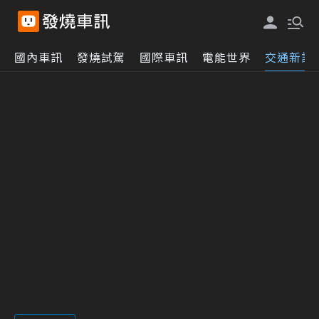
國內車訊
發燒試駕
國際車訊
電能世界
交通新訊