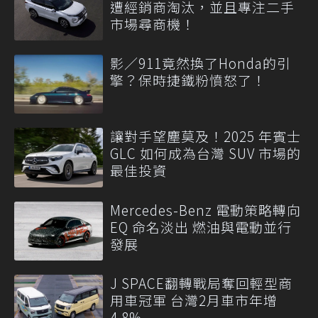
遭經銷商淘汰，並且專注二手
市場尋商機！
影／911竟然換了Honda的引
擎？保時捷鐵粉憤怒了！
讓對手望塵莫及！2025 年賓士
GLC 如何成為台灣 SUV 市場的
最佳投資
Mercedes-Benz 電動策略轉向
EQ 命名淡出 燃油與電動並行
發展
J SPACE翻轉戰局奪回輕型商
用車冠軍 台灣2月車市年增
4.8%