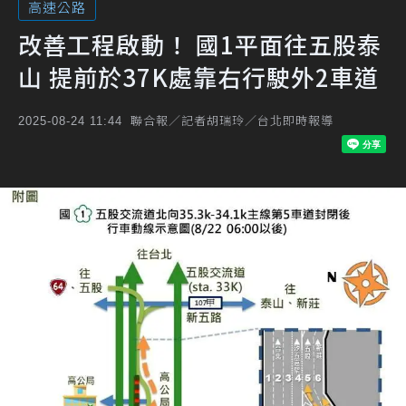
高速公路
改善工程啟動！ 國1平面往五股泰
山 提前於37K處靠右行駛外2車道
聯合報／記者胡瑞玲／台北即時報導
2025-08-24 11:44