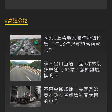
高速公路
國5北上清晨紫爆時速個位
數 下午13時起實施高乘載
管制
誤入出口匝道！國5坪林段
多車逆向 網酸：駕照雞腿
換的？
不是只抓超速！美國喬治
亞州政府考慮管制開太慢
的車？