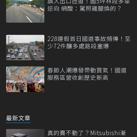
誤入出口匝道！國5坪林段多車
逆向 網酸：駕照雞腿換的？
228連假首日國道事故頻傳！至
少72件釀多處路段塞爆
春節人潮爆發帶動買氣！國道
服務區營收創歷史新高
最新文章
真的賣不動了？Mitsubishi漸