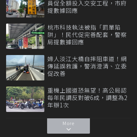
員促全額投入交安工程，市府
提數據回應
桃市科技執法被指「罰單陷
阱」！民代促完善配套，警察
局提數據回應
婦人淡江大橋自摔阻車道！網
傳延誤救護，警消澄清、立委
促改善
重機上國道恐無望！高公局認
每年民調反對破6成，調整為2
年辦1次
More