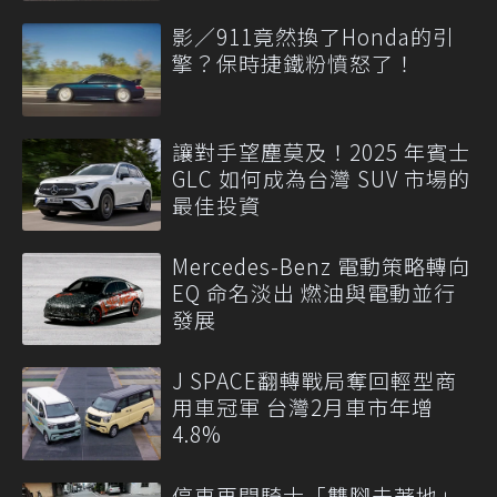
影／911竟然換了Honda的引
擎？保時捷鐵粉憤怒了！
讓對手望塵莫及！2025 年賓士
GLC 如何成為台灣 SUV 市場的
最佳投資
Mercedes-Benz 電動策略轉向
EQ 命名淡出 燃油與電動並行
發展
J SPACE翻轉戰局奪回輕型商
用車冠軍 台灣2月車市年增
4.8%
停車再開騎士「雙腳未著地」