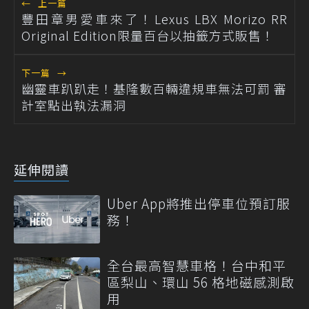
←
上一篇
豐田章男愛車來了！Lexus LBX Morizo RR
Original Edition限量百台以抽籤方式販售！
下一篇
→
幽靈車趴趴走！基隆數百輛違規車無法可罰 審
計室點出執法漏洞
延伸閱讀
Uber App將推出停車位預訂服
務！
全台最高智慧車格！台中和平
區梨山、環山 56 格地磁感測啟
用