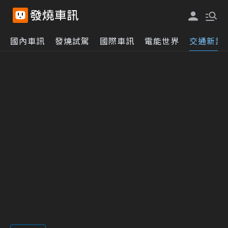
國內車訊
發燒試駕
國際車訊
電能世界
交通新訊