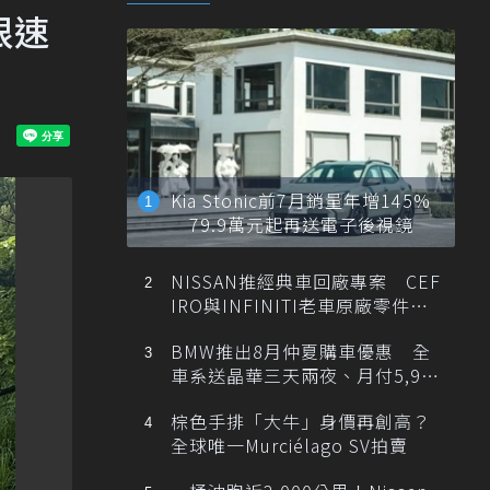
限速
Kia Stonic前7月銷量年增145%
79.9萬元起再送電子後視鏡
NISSAN推經典車回廠專案 CEF
IRO與INFINITI老車原廠零件最
低1折
BMW推出8月仲夏購車優惠 全
車系送晶華三天兩夜、月付5,900
元起
棕色手排「大牛」身價再創高？
全球唯一Murciélago SV拍賣