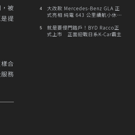
閃，被
大改款 Mercedes-Benz GLA 正
式亮相 純電 643 公里續航小休
區是提
旅！
就是要侵門踏戶！BYD Racco正
式上市 正面迎戰日系K-Car霸主
這樣合
投服務