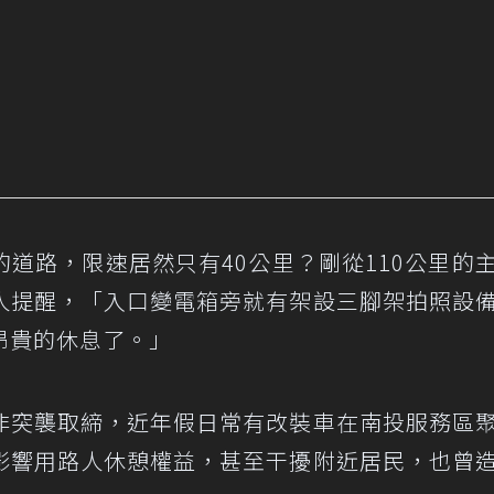
道路，限速居然只有40公里？剛從110公里的
人提醒，「入口變電箱旁就有架設三腳架拍照設
昂貴的休息了。」
非突襲取締，近年假日常有改裝車在南投服務區
影響用路人休憩權益，甚至干擾附近居民，也曾