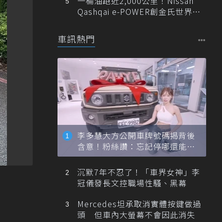
一桶油跑近2,000公里！Nissan
Qashqai e-POWER創金氏世界紀
錄
車訊熱門
李多慧大方公開車牌號碼揭背後
含意！粉絲讚：忘記停哪還能幫
忙找車
沉默7年不忍了！「車界女神」李
冠儀發長文控職場性騷、黑幕
Mercedes坦承取消實體按鍵做過
頭 但車內大螢幕不會因此消失