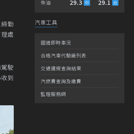
29.3
29.1
柴油
汽車工具
取締勤
管理處
國道即時車況
合格汽車代驗廠列表
籲駕駛
交通違規查詢結果
心收到
汽燃費查詢及繳費
監理服務網