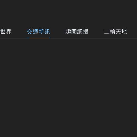
世界
交通新訊
趣聞網搜
二輪天地