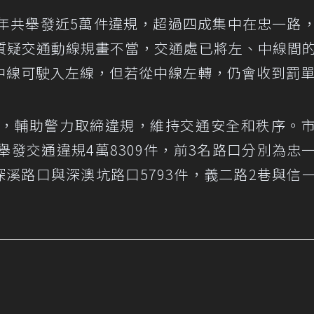
年共舉發近5萬件違規，超過四成集中在忠一路
質疑交通動線規畫不當，交通處已將左、中線間
中線可駛入左線，但若從中線左轉，仍會收到罰
備，輔助警力取締違規，維持交通安全和秩序。
舉發交通違規4萬8309件，前3名路口分別為忠
深溪路口與深澳坑路口5793件，義二路2巷與信