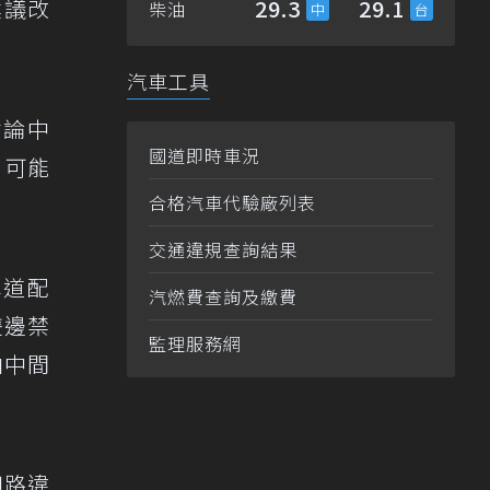
建議改
29.3
29.1
柴油
汽車工具
討論中
國道即時車況
，可能
合格汽車代驗廠列表
交通違規查詢結果
車道配
汽燃費查詢及繳費
雙邊禁
監理服務網
由中間
四路違