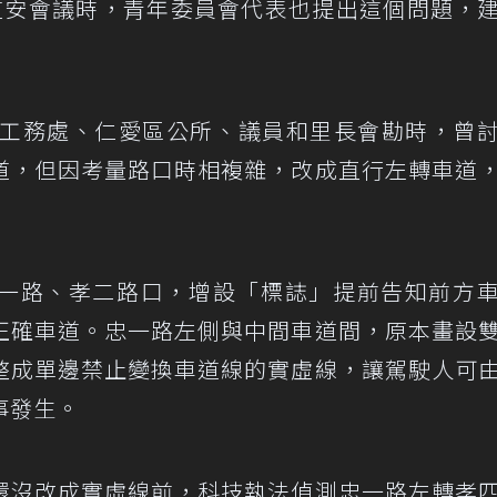
道安會議時，青年委員會代表也提出這個問題，
、工務處、仁愛區公所、議員和里長會勘時，曾
道，但因考量路口時相複雜，改成直行左轉車道
一路、孝二路口，增設「標誌」提前告知前方
正確車道。忠一路左側與中間車道間，原本畫設
整成單邊禁止變換車道線的實虛線，讓駕駛人可
事發生。
還沒改成實虛線前，科技執法偵測忠一路左轉孝