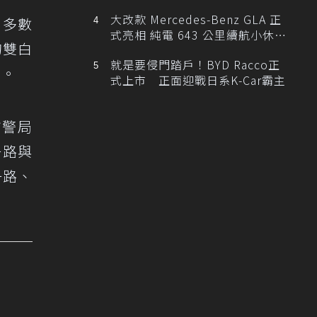
大改款 Mercedes-Benz GLA 正
，多數
式亮相 純電 643 公里續航小休
的雙白
旅！
就是要侵門踏戶！BYD Racco正
單。
式上市 正面迎戰日系K-Car霸主
市警局
一路與
一路、