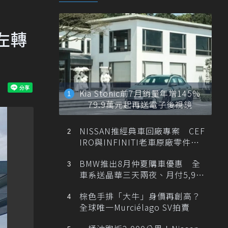
左轉
Kia Stonic前7月銷量年增145%
79.9萬元起再送電子後視鏡
NISSAN推經典車回廠專案 CEF
IRO與INFINITI老車原廠零件最
低1折
BMW推出8月仲夏購車優惠 全
車系送晶華三天兩夜、月付5,900
元起
棕色手排「大牛」身價再創高？
全球唯一Murciélago SV拍賣