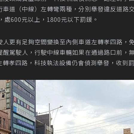
行車道（中線）左轉彎兩種，分別舉發違反道路
，處600元以上，1800元以下罰鍰。
駛人更有足夠空間變換至內側車道左轉孝四路，
提醒駕駛人，行駛中線車輛如果在通過路口前，
左轉孝四路，科技執法設備仍會偵測舉發，收到