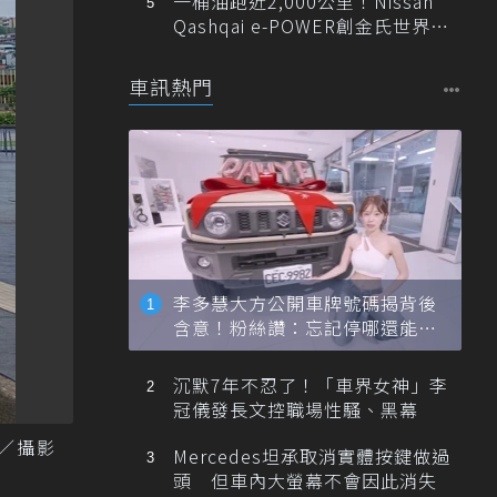
一桶油跑近2,000公里！Nissan
Qashqai e-POWER創金氏世界紀
錄
車訊熱門
李多慧大方公開車牌號碼揭背後
含意！粉絲讚：忘記停哪還能幫
忙找車
沉默7年不忍了！「車界女神」李
冠儀發長文控職場性騷、黑幕
／攝影
Mercedes坦承取消實體按鍵做過
頭 但車內大螢幕不會因此消失