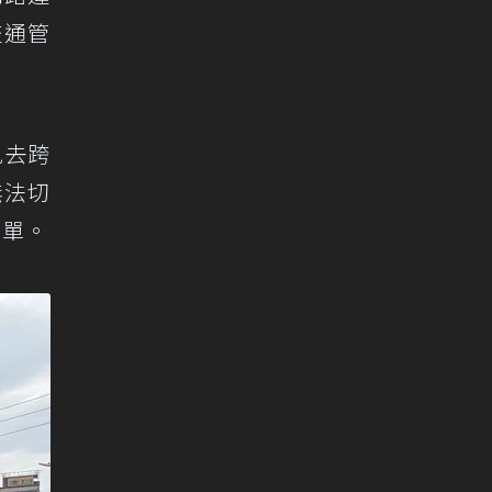
交通管
免去跨
無法切
罰單。