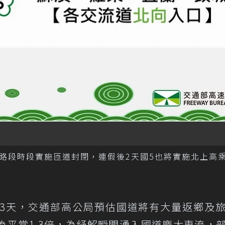
路段時段實施匝道封閉，連假後2天國5也將實施北上高
日共3天，交通部高公局預估國道將有大量返鄉及
為平常1.3倍，為紓解瞬間湧入國道龐大車流，