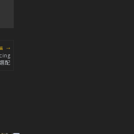
篇
→
ing
放選配