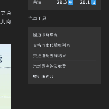
29.3
29.1
柴油
向交通
汽車工具
道北向
國道即時車況
合格汽車代驗廠列表
交通違規查詢結果
汽燃費查詢及繳費
監理服務網