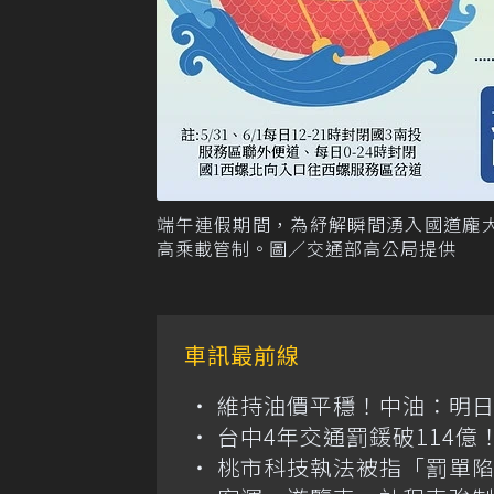
端午連假期間，為紓解瞬間湧入國道龐
高乘載管制。圖／交通部高公局提供
車訊最前線
維持油價平穩！中油：明
台中4年交通罰鍰破114
桃市科技執法被指「罰單