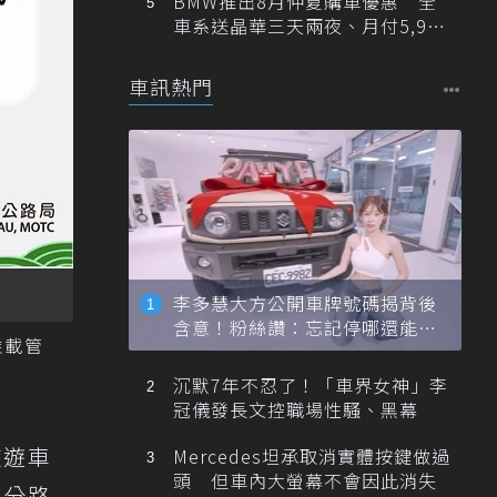
BMW推出8月仲夏購車優惠 全
車系送晶華三天兩夜、月付5,900
元起
車訊熱門
李多慧大方公開車牌號碼揭背後
含意！粉絲讚：忘記停哪還能幫
乘載管
忙找車
沉默7年不忍了！「車界女神」李
冠儀發長文控職場性騷、黑幕
旅遊車
Mercedes坦承取消實體按鍵做過
頭 但車內大螢幕不會因此消失
部分路