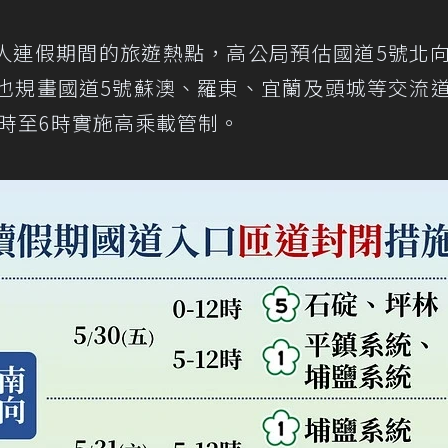
人連假期間的旅遊熱點，高公局預估國道5號北
此也規畫國道5號蘇澳、羅東、宜蘭及頭城等交流
1時至6時實施高乘載管制。