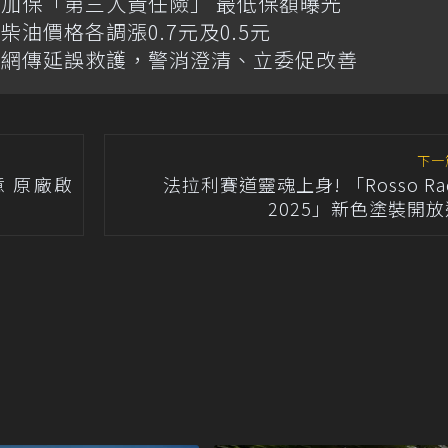
加保「第三人責任險」 最低保額曝光
油價格各調漲0.7元及0.5元
！網傳延誤救護，警消澄清、立委促改善
下一
注意 原廠啟
法拉利賽道靈魂上身! 「Rosso Rac
2025」新色塗裝開