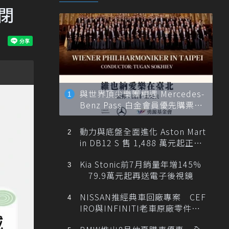
閉
與世界頂尖樂團相遇 Mercedes-
Benz Pass 白金會員優先購票維
也納愛樂
動力與底盤全面進化 Aston Mart
in DB12 S 售 1,488 萬元起正式
登台
Kia Stonic前7月銷量年增145%
79.9萬元起再送電子後視鏡
NISSAN推經典車回廠專案 CEF
IRO與INFINITI老車原廠零件最
低1折