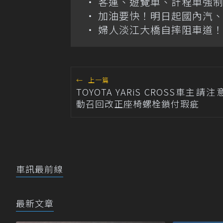
客運、遊覽車、計程車強制
加油要快！明日起國內汽、柴
婦人淡江大橋自摔阻車道
←
上一篇
TOYOTA YARiS CROSS車主請
動召回改正座椅螺栓鎖付瑕疵
車訊最前線
最新文章