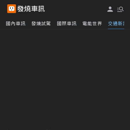
國內車訊
發燒試駕
國際車訊
電能世界
交通新訊