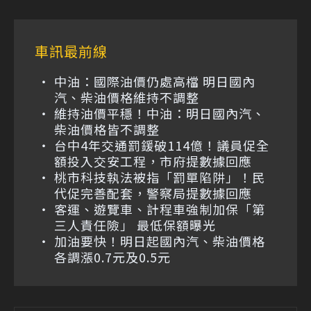
車訊最前線
中油：國際油價仍處高檔 明日國內
汽、柴油價格維持不調整
維持油價平穩！中油：明日國內汽、
柴油價格皆不調整
台中4年交通罰鍰破114億！議員促全
額投入交安工程，市府提數據回應
桃市科技執法被指「罰單陷阱」！民
代促完善配套，警察局提數據回應
客運、遊覽車、計程車強制加保「第
三人責任險」 最低保額曝光
加油要快！明日起國內汽、柴油價格
各調漲0.7元及0.5元