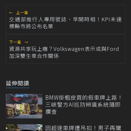
←
上一篇
交通部推行人專用號誌、早開時相！KPI未達
標縣市將公布名單
下一篇
→
資源共享玩上癮？Volkswagen表示或與Ford
加深雙生車合作關係
延伸閱讀
BMW掛蝦皮買的假車牌上路！
三峽警方AI巡防辨識系統隨即
攔查
因超速車牌遭吊扣！男子再購