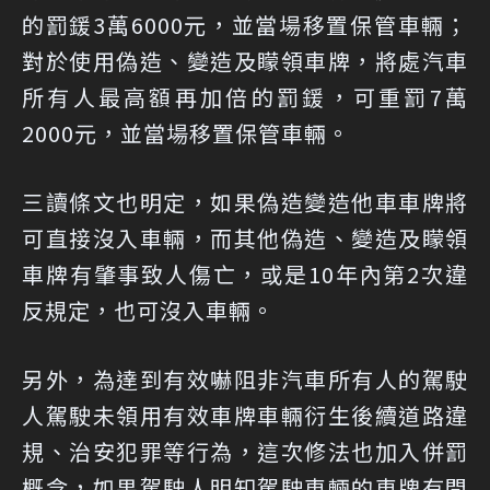
的罰鍰3萬6000元，並當場移置保管車輛；
對於使用偽造、變造及矇領車牌，將處汽車
所有人最高額再加倍的罰鍰，可重罰7萬
2000元，並當場移置保管車輛。
三讀條文也明定，如果偽造變造他車車牌將
可直接沒入車輛，而其他偽造、變造及矇領
車牌有肇事致人傷亡，或是10年內第2次違
反規定，也可沒入車輛。
另外，為達到有效嚇阻非汽車所有人的駕駛
人駕駛未領用有效車牌車輛衍生後續道路違
規、治安犯罪等行為，這次修法也加入併罰
概念，如果駕駛人明知駕駛車輛的車牌有問