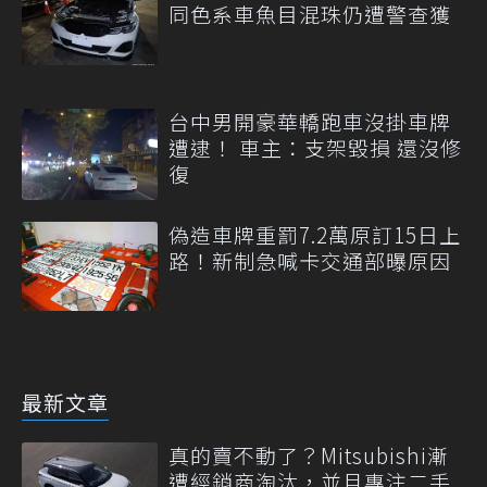
同色系車魚目混珠仍遭警查獲
台中男開豪華轎跑車沒掛車牌
遭逮！ 車主：支架毀損 還沒修
復
偽造車牌重罰7.2萬原訂15日上
路！新制急喊卡交通部曝原因
最新文章
真的賣不動了？Mitsubishi漸
遭經銷商淘汰，並且專注二手