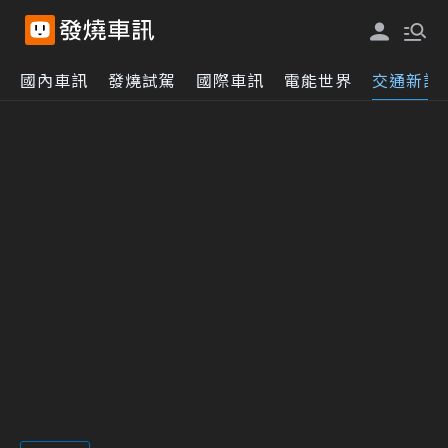
國內車訊
發燒試駕
國際車訊
電能世界
交通新訊