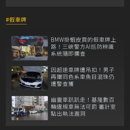
假車牌
BMW掛蝦皮買的假車牌上
路！三峽警方AI巡防辨識
系統隨即攔查
因超速車牌遭吊扣！男子
再購同色系車魚目混珠仍
遭警查獲
幽靈車趴趴走！基隆數百
輛違規車無法可罰 審計室
點出執法漏洞