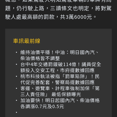
題，仍行駛上路，三讀條文也明定，將對駕
駛人處最高額的罰款，共3萬6000元。
車訊最前線
維持油價平穩！中油：明日國內汽、
柴油價格皆不調整
台中4年交通罰鍰破114億！議員促全
額投入交安工程，市府提數據回應
桃市科技執法被指「罰單陷阱」！民
代促完善配套，警察局提數據回應
客運、遊覽車、計程車強制加保「第
三人責任險」 最低保額曝光
加油要快！明日起國內汽、柴油價格
各調漲0.7元及0.5元