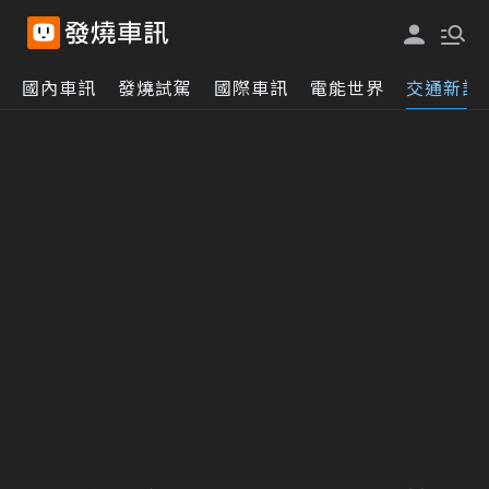
國內車訊
發燒試駕
國際車訊
電能世界
交通新訊