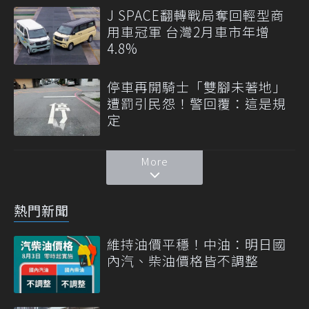
J SPACE翻轉戰局奪回輕型商
用車冠軍 台灣2月車市年增
4.8%
停車再開騎士「雙腳未著地」
遭罰引民怨！警回覆：這是規
定
More
熱門新聞
維持油價平穩！中油：明日國
內汽、柴油價格皆不調整