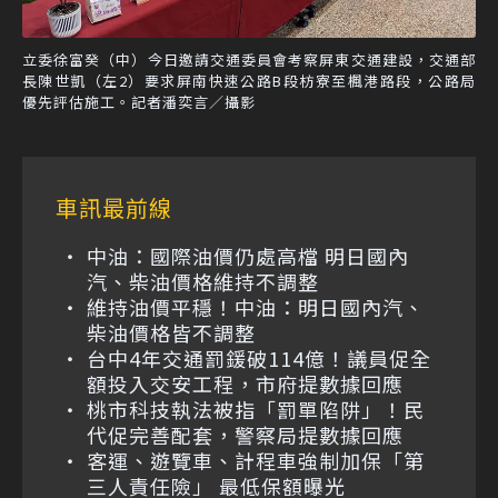
立委徐富癸（中）今日邀請交通委員會考察屏東交通建設，交通部
長陳世凱（左2）要求屏南快速公路B段枋寮至楓港路段，公路局
優先評估施工。記者潘奕言／攝影
車訊最前線
中油：國際油價仍處高檔 明日國內
汽、柴油價格維持不調整
維持油價平穩！中油：明日國內汽、
柴油價格皆不調整
台中4年交通罰鍰破114億！議員促全
額投入交安工程，市府提數據回應
桃市科技執法被指「罰單陷阱」！民
代促完善配套，警察局提數據回應
客運、遊覽車、計程車強制加保「第
三人責任險」 最低保額曝光