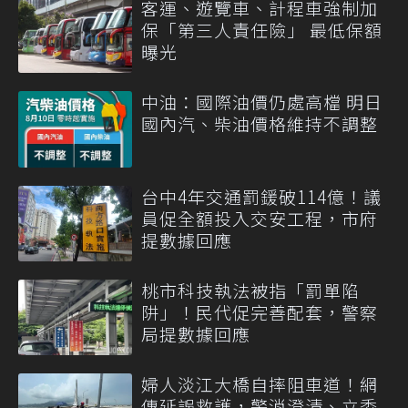
客運、遊覽車、計程車強制加
保「第三人責任險」 最低保額
曝光
中油：國際油價仍處高檔 明日
國內汽、柴油價格維持不調整
台中4年交通罰鍰破114億！議
員促全額投入交安工程，市府
提數據回應
桃市科技執法被指「罰單陷
阱」！民代促完善配套，警察
局提數據回應
婦人淡江大橋自摔阻車道！網
傳延誤救護，警消澄清、立委