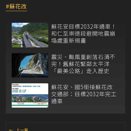
蘇花改
蘇花安目標2032年通車！
和仁至崇德段避開地震崩
塌處重新規畫
震災、颱風重創落石清不
完！舊蘇花緊鄰太平洋
「最美公路」走入歷史
蘇花安、國5銜接蘇花改
交通部：目標2032年完工
通車
←
上一篇