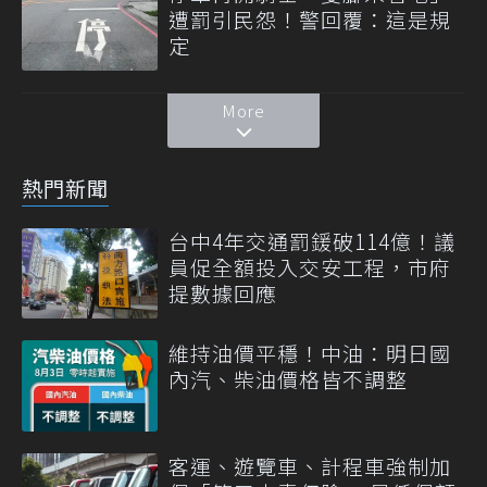
遭罰引民怨！警回覆：這是規
定
More
熱門新聞
台中4年交通罰鍰破114億！議
員促全額投入交安工程，市府
提數據回應
維持油價平穩！中油：明日國
內汽、柴油價格皆不調整
客運、遊覽車、計程車強制加