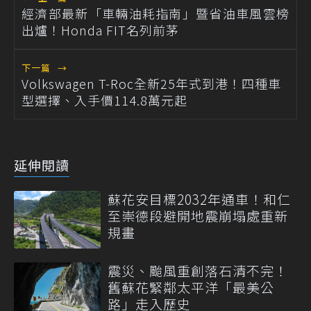
經濟部最新「車輛油耗指南」暨省油車風雲榜
出爐！Honda FIT名列前茅
下一篇
→
Volkswagen T-Roc全新25年式到港！四種車
型選擇、入手價114.8萬元起
延伸閱讀
蘇花安目標2032年通車！和仁
至崇德段避開地震崩塌處重新
規畫
震災、颱風重創落石清不完！
舊蘇花緊鄰太平洋「最美公
路」走入歷史