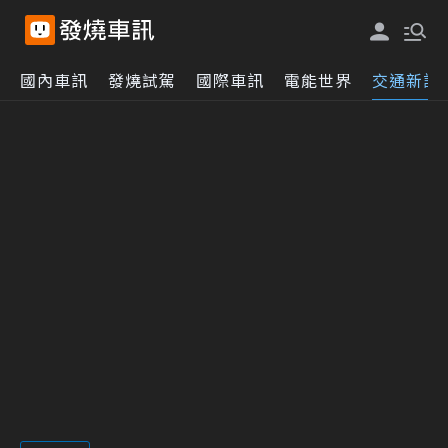
國內車訊
發燒試駕
國際車訊
電能世界
交通新訊