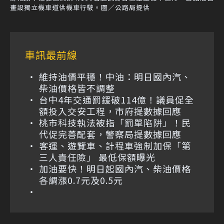
畫設獨立機車道供機車行駛。圖／公路局提供
車訊最前線
維持油價平穩！中油：明日國內汽、
柴油價格皆不調整
台中4年交通罰鍰破114億！議員促全
額投入交安工程，市府提數據回應
桃市科技執法被指「罰單陷阱」！民
代促完善配套，警察局提數據回應
客運、遊覽車、計程車強制加保「第
三人責任險」 最低保額曝光
加油要快！明日起國內汽、柴油價格
各調漲0.7元及0.5元