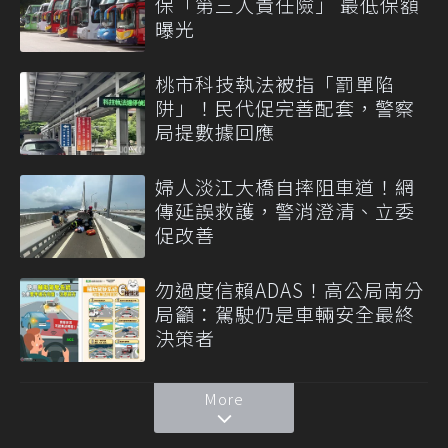
保「第三人責任險」 最低保額
曝光
桃市科技執法被指「罰單陷
阱」！民代促完善配套，警察
局提數據回應
婦人淡江大橋自摔阻車道！網
傳延誤救護，警消澄清、立委
促改善
勿過度信賴ADAS！高公局南分
局籲：駕駛仍是車輛安全最終
決策者
More