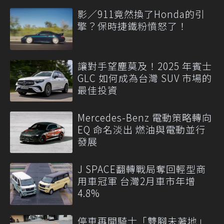
影／911竟然換了Honda的引
擎？保時捷鐵粉憤怒了！
讓對手望塵莫及！2025 年賓士
GLC 如何成為台灣 SUV 市場的
最佳投資
Mercedes-Benz 電動策略轉向
EQ 命名淡出 燃油與電動並行
發展
J SPACE翻轉戰局奪回輕型商
用車冠軍 台灣2月車市年增
4.8%
停車再開騎士「雙腳未著地」