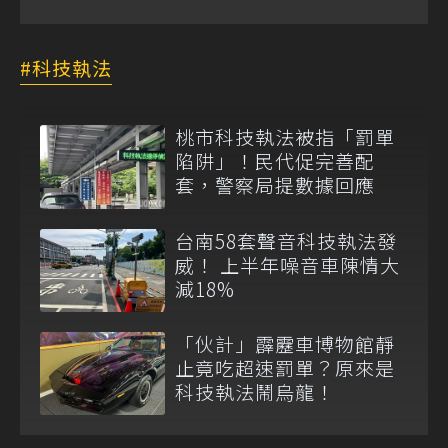
科技執法
桃市科技執法被指「罰單
陷阱」！民代促完善配
套，警察局提數據回應
台南58套聲音科技執法發
威！ 上半年噪音車陳情大
減18%
「伙計」霹靂車博物館靜
止竟吃超速罰單？原來是
科技執法鬧烏龍！