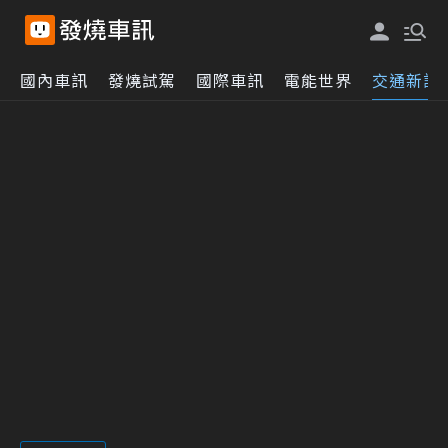
國內車訊
發燒試駕
國際車訊
電能世界
交通新訊