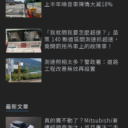
上半年噪音車陳情大減18%
「我就問我要怎麼超速？」苗
栗 140 縣道區間測速抓超速，
竟開罰拖吊車上的故障車！
測速照相太多？警政署：道路
工程改善無效再設置
最新文章
真的賣不動了？Mitsubishi漸
遭經銷商淘汰，並且專注二手