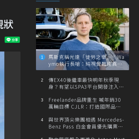
現狀
馬斯克稱光達「徒勞之舉」！Wa
ymo執行長嗆：純視覺難達真正
自動駕駛
傳EX40後繼車最快明年秋季現
身？有望以SPA3平台開發注入80
0V動力
Freelander品牌重生 喊年銷30
萬輛目標 CJLR：打造國際品牌
半數銷量來自全球！
與世界頂尖樂團相遇 Mercedes-
Benz Pass 白金會員優先購票維
也納愛樂