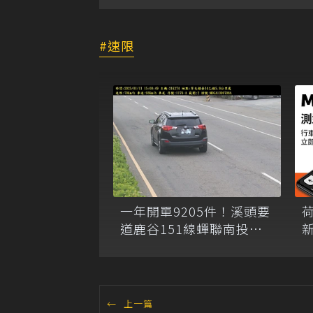
速限
一年開單9205件！溪頭要
新
道鹿谷151線蟬聯南投縣
測速王
←
上一篇