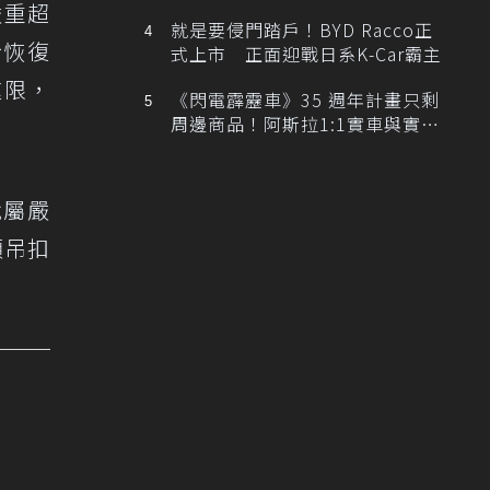
排跑車開發中！
嚴重超
就是要侵門踏戶！BYD Racco正
盼恢復
式上市 正面迎戰日系K-Car霸主
速限，
《閃電霹靂車》35 週年計畫只剩
周邊商品！阿斯拉1:1實車與實體
。
展覽雙雙喊卡
就屬嚴
須吊扣