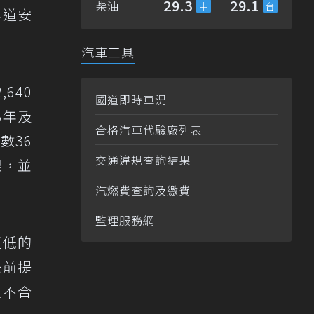
29.3
29.1
柴油
年道安
汽車工具
640
國道即時車況
3年及
合格汽車代驗廠列表
數36
交通違規查詢結果
限，並
汽燃費查詢及繳費
監理服務網
更低的
先前提
定不合