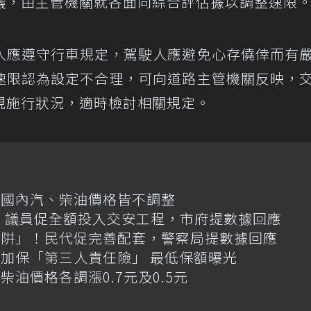
議，由主管機關就各面向綜合評估據以調整速限
人應遵守行車規定，駕駛人應避免心存僥倖而有
速限認為設定不合理，可向道路主管機關反映，
規施行狀況，適時檢討相關規定。
日國內汽、柴油價格皆不調整
億！議員促全額投入交安工程，市府提數據回應
陷阱」！民代促完善配套，警察局提數據回應
加保「第三人責任險」 最低保額曝光
油價格各調漲0.7元及0.5元