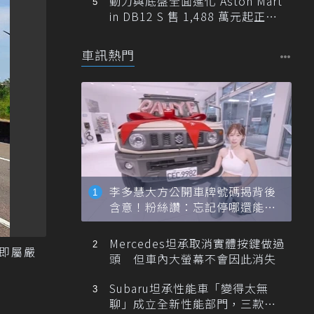
動力與底盤全面進化 Aston Mart
in DB12 S 售 1,488 萬元起正式
登台
車訊熱門
李多慧大方公開車牌號碼揭背後
含意！粉絲讚：忘記停哪還能幫
忙找車
Mercedes坦承取消實體按鍵做過
里即屬嚴
頭 但車內大螢幕不會因此消失
Subaru坦承性能車「變得太無
聊」成立全新性能部門，三款手