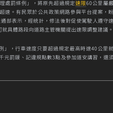
管理處罰條例」，將原先超過規定
速限
60公里屬
重超速。有民眾於公共政策網路參與平台提案，
交通部表示，經統計，修法後對促使駕駛人遵守
可就具體路段向道路主管機關提出速限調整建議
例」，行車速度只要超過規定最高時速40公里
6千元罰鍰、記違規點數3點及參加道安講習，還