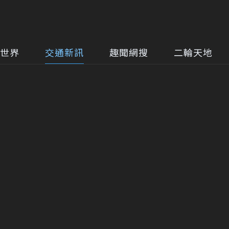
世界
交通新訊
趣聞網搜
二輪天地