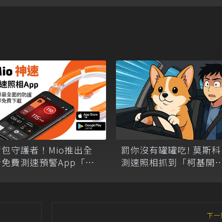
荷包守護者！Mio推出全
罰你沒有罐罐吃! 莫斯科
免費測速預警App「Mio
測速照相抓到「柯基開
神速」
車」超速
下一