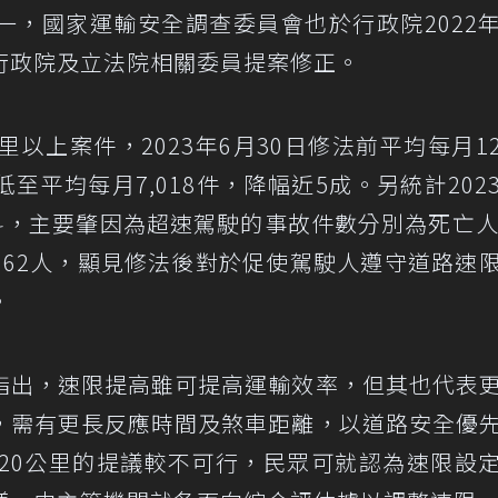
一，國家運輸安全調查委員會也於行政院2022
行政院及立法院相關委員提案修正。
以上案件，2023年6月30日修法前平均每月12,
平均每月7,018件，降幅近5成。另統計202
料，主要肇因為超速駕駛的事故件數分別為死亡人
1062人，顯見修法後對於促使駕駛人遵守道路速
。
指出，速限提高雖可提高運輸效率，但其也代表
，需有更長反應時間及煞車距離，以道路安全優
至20公里的提議較不可行，民眾可就認為速限設