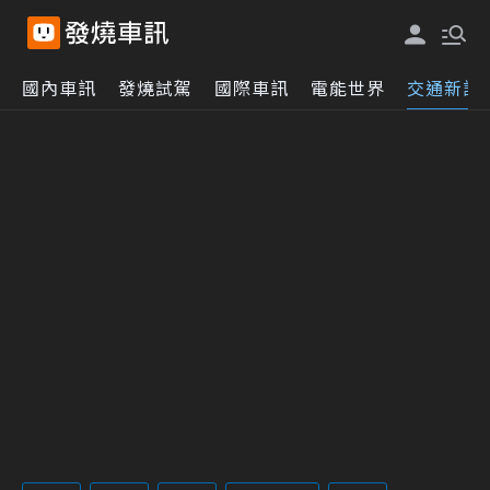
國內車訊
發燒試駕
國際車訊
電能世界
交通新訊