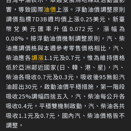
響，導致國際
油價
上漲。浮動油價調整原則
調價指標7D3B週均價上漲0.25美元，新臺
幣兌美元匯率升值0.072元，漲幅為
0.08%。按浮動油價機制調整原則，汽、柴
油應調價格與本週參考零售價格相比，汽、
柴油應各
調漲
1.1元及0.7元，惟為維持價格
低於亞洲鄰近國家(日、韓、港、星)，汽、
柴油各吸收0.7元及0.3元，吸收後95無鉛汽
油超出30元，啟動油價平穩措施，第一階段
吸收25%調幅四捨五入，汽、柴油每公升各
吸收0.4元。平穩雙機制啟動，汽、柴油各共
吸收1.1元及0.7元，國內汽、柴油價格皆不
調整。