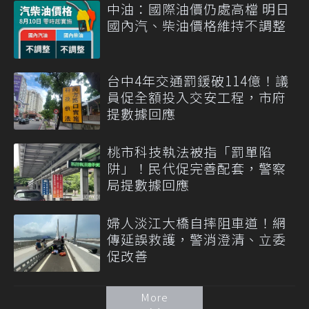
中油：國際油價仍處高檔 明日
國內汽、柴油價格維持不調整
台中4年交通罰鍰破114億！議
員促全額投入交安工程，市府
提數據回應
桃市科技執法被指「罰單陷
阱」！民代促完善配套，警察
局提數據回應
婦人淡江大橋自摔阻車道！網
傳延誤救護，警消澄清、立委
促改善
More