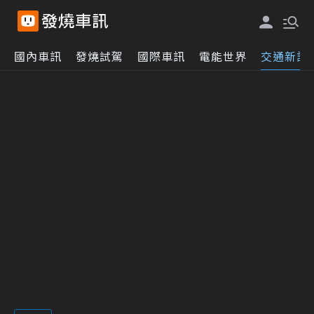
國內車訊
發燒試駕
國際車訊
電能世界
交通新訊