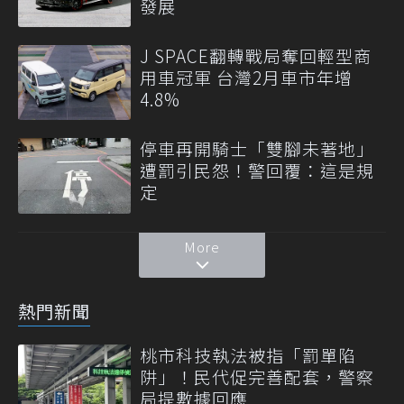
發展
J SPACE翻轉戰局奪回輕型商
用車冠軍 台灣2月車市年增
4.8%
停車再開騎士「雙腳未著地」
遭罰引民怨！警回覆：這是規
定
More
熱門新聞
桃市科技執法被指「罰單陷
阱」！民代促完善配套，警察
局提數據回應