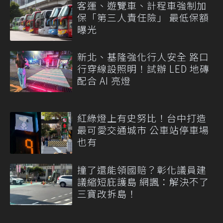
客運、遊覽車、計程車強制加
保「第三人責任險」 最低保額
曝光
新北、基隆強化行人安全 路口
行穿線設照明！試辦 LED 地磚
配合 AI 亮燈
紅綠燈上有史努比！台中打造
最可愛交通城市 公車站停車場
也有
撞了還能領國賠？彰化議員建
議縮短庇護島 網諷：解決不了
三寶改拆島！