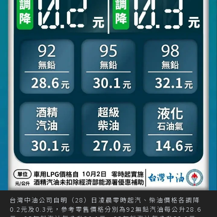
台灣中油公司自明（28）日凌晨零時起汽、柴油價格各調降
0.2元及0.3元，參考零售價格分別為92無鉛汽油每公升28.6