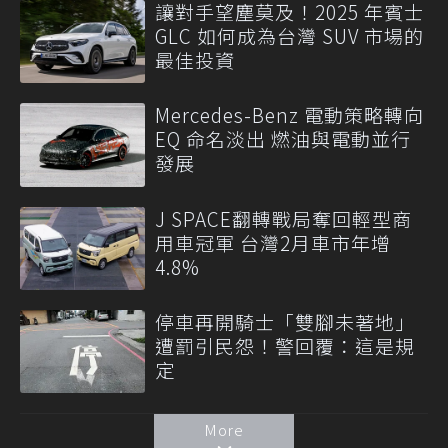
讓對手望塵莫及！2025 年賓士
GLC 如何成為台灣 SUV 市場的
最佳投資
Mercedes-Benz 電動策略轉向
EQ 命名淡出 燃油與電動並行
發展
J SPACE翻轉戰局奪回輕型商
用車冠軍 台灣2月車市年增
4.8%
停車再開騎士「雙腳未著地」
遭罰引民怨！警回覆：這是規
定
More