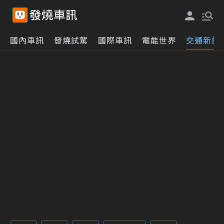
國內車訊
發燒試駕
國際車訊
電能世界
交通新訊