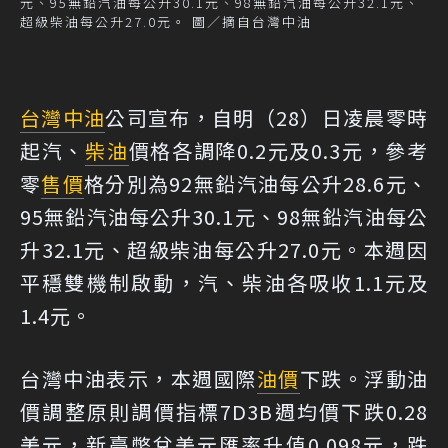
元、95無鉛汽油每公升30.1元、98無鉛汽油每公升32.1元、
超級柴油每公升27.0元。 圖／摘自台灣中油
台灣中油
公司宣布，自明（28）日凌晨零時
起汽、
柴油
價格各調降0.2元及0.3元，參考
零
售價
格分別為92無鉛汽油每公升28.6元、
95無鉛汽油每公升30.1元、98無鉛汽油每公
升32.1元、超級柴油每公升27.0元。本週因
平穩雙機制啟動，汽、柴油各吸收1.1元及
1.4元。
台灣中油表示，本週國際
油價
下跌。浮動油
價調整原則調價指標7D3B週均價下跌0.28
美元，新臺幣兌美元匯率升值0.098元，跌