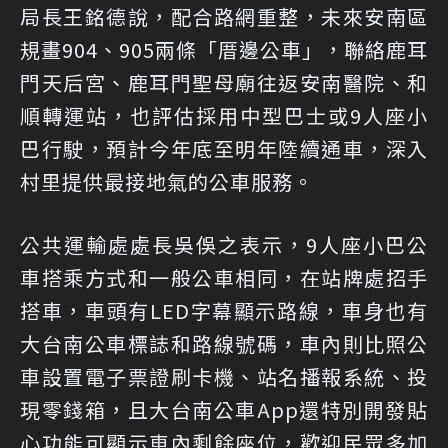
局長王銘德說，配合路網重整，未來安南區
規畫904、905兩條「厝邊公車」，聯絡鹿耳
門天后宮、鹿耳門聖母廟往返安南醫院、和
順轉運站，也評估採用中型巴士或9人座小
巴行駛，預計今年底至明年陸續通車，深入
村里提供最接地氣的公車服務。
公共運輸處處長吳俁之表示，9人座小巴公
車搭乘方式和一般公車相同，在站牌處招手
搭車，車頭有LED字幕顯示路線，車身也有
大台南公車標誌和路線號碼，車內則比照公
車設置電子票證刷卡機、站名播報系統、投
現零錢箱，且大台南公車App還特別開發貼
心功能可顯示車內剩餘座位，歡迎民眾多加