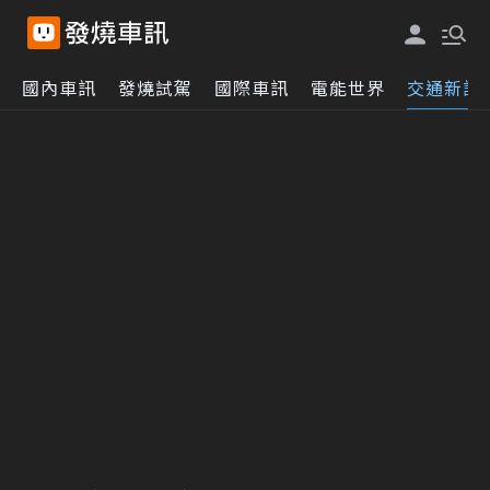
國內車訊
發燒試駕
國際車訊
電能世界
交通新訊