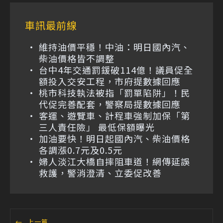
車訊最前線
維持油價平穩！中油：明日國內汽、
柴油價格皆不調整
台中4年交通罰鍰破114億！議員促全
額投入交安工程，市府提數據回應
桃市科技執法被指「罰單陷阱」！民
代促完善配套，警察局提數據回應
客運、遊覽車、計程車強制加保「第
三人責任險」 最低保額曝光
加油要快！明日起國內汽、柴油價格
各調漲0.7元及0.5元
婦人淡江大橋自摔阻車道！網傳延誤
救護，警消澄清、立委促改善
←
上一篇