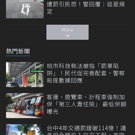
遭罰引民怨！警回覆：這是規
定
More
熱門新聞
桃市科技執法被指「罰單陷
阱」！民代促完善配套，警察
局提數據回應
客運、遊覽車、計程車強制加
保「第三人責任險」 最低保額
曝光
台中4年交通罰鍰破114億！議
員促全額投入交安工程，市府