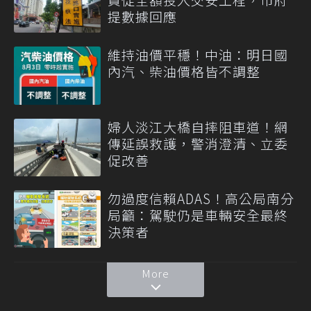
提數據回應
維持油價平穩！中油：明日國
內汽、柴油價格皆不調整
婦人淡江大橋自摔阻車道！網
傳延誤救護，警消澄清、立委
促改善
勿過度信賴ADAS！高公局南分
局籲：駕駛仍是車輛安全最終
決策者
More