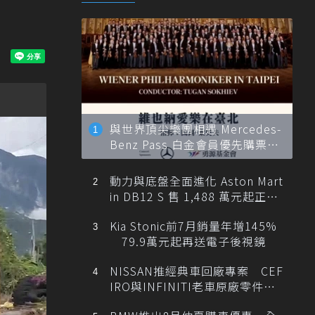
與世界頂尖樂團相遇 Mercedes-
Benz Pass 白金會員優先購票維
也納愛樂
動力與底盤全面進化 Aston Mart
in DB12 S 售 1,488 萬元起正式
登台
Kia Stonic前7月銷量年增145%
79.9萬元起再送電子後視鏡
NISSAN推經典車回廠專案 CEF
IRO與INFINITI老車原廠零件最
低1折