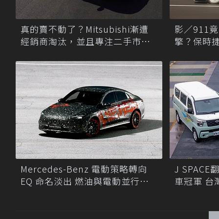
真的賣不動了？Mitsubishi漸遭
影／911
經銷商淘汰，並且專注二手市場
擎？保時
尋商機！
Mercedes-Benz 電動策略轉向
J SPA
EQ 命名淡出 燃油與電動並行發
車冠軍 台
展