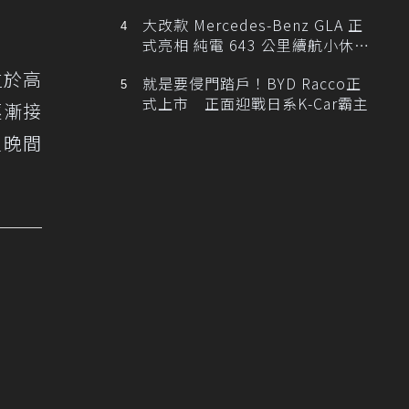
。
大改款 Mercedes-Benz GLA 正
式亮相 純電 643 公里續航小休
旅！
位於高
就是要侵門踏戶！BYD Racco正
式上市 正面迎戰日系K-Car霸主
逐漸接
定晚間