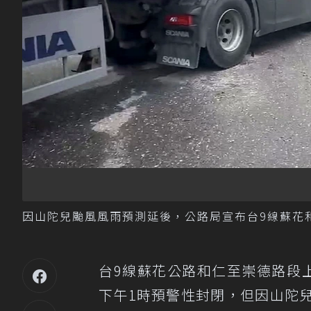
因山陀兒颱風風雨預測延後，公路局宣布台9線蘇花
台9線蘇花公路和仁至崇德路段
下午1時預警性封閉，但因山陀