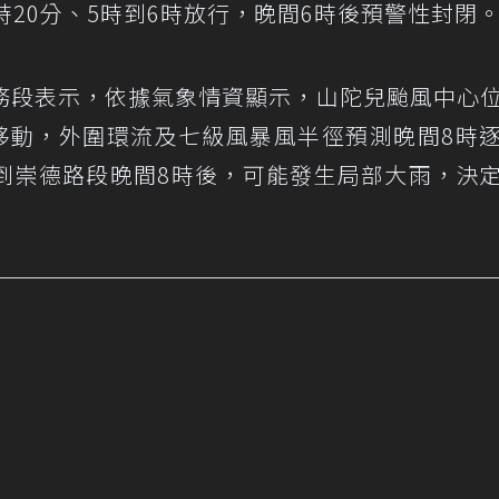
時20分、5時到6時放行，晚間6時後預警性封閉
務段表示，依據氣象情資顯示，山陀兒颱風中心
東移動，外圍環流及七級風暴風半徑預測晚間8時
到崇德路段晚間8時後，可能發生局部大雨，決