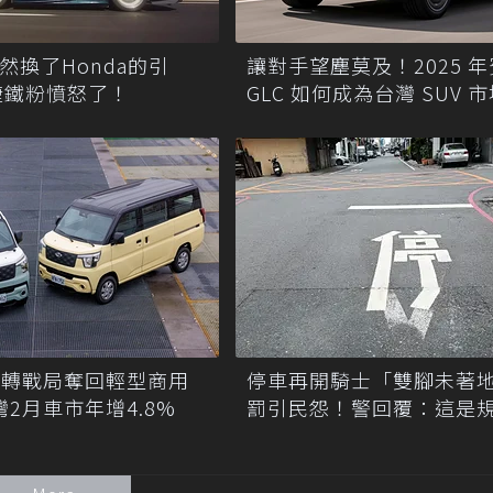
竟然換了Honda的引
讓對手望塵莫及！2025 
捷鐵粉憤怒了！
GLC 如何成為台灣 SUV 
佳投資
CE翻轉戰局奪回輕型商用
停車再開騎士「雙腳未著
灣2月車市年增4.8%
罰引民怨！警回覆：這是