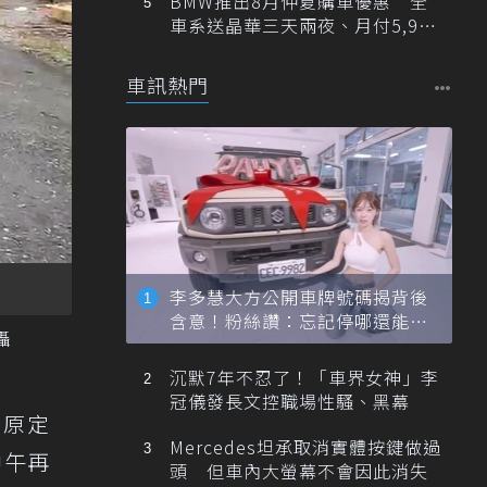
BMW推出8月仲夏購車優惠 全
車系送晶華三天兩夜、月付5,900
元起
車訊熱門
李多慧大方公開車牌號碼揭背後
含意！粉絲讚：忘記停哪還能幫
攝
忙找車
沉默7年不忍了！「車界女神」李
冠儀發長文控職場性騷、黑幕
，原定
Mercedes坦承取消實體按鍵做過
中午再
頭 但車內大螢幕不會因此消失