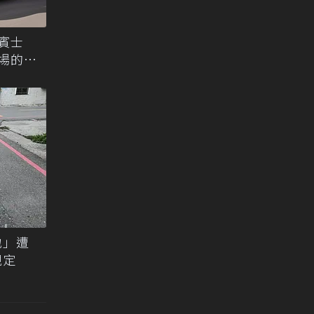
年賓士
市場的最
地」遭
規定