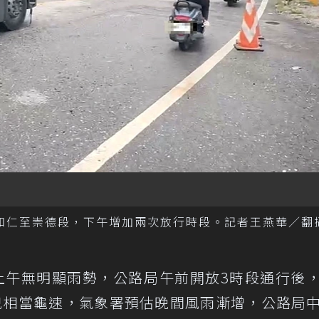
和仁至崇德段，下午增加兩次放行時段。記者王燕華／翻
上午無明顯雨勢，公路局午前開放3時段通行後
兒相當龜速，氣象署預估晚間風雨漸增，公路局