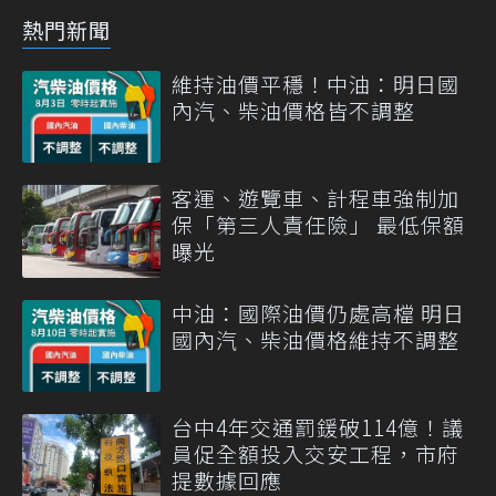
熱門新聞
維持油價平穩！中油：明日國
內汽、柴油價格皆不調整
客運、遊覽車、計程車強制加
保「第三人責任險」 最低保額
曝光
中油：國際油價仍處高檔 明日
國內汽、柴油價格維持不調整
台中4年交通罰鍰破114億！議
員促全額投入交安工程，市府
提數據回應