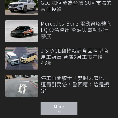
GLC 如何成為台灣 SUV 市場的
最佳投資
Mercedes-Benz 電動策略轉向
EQ 命名淡出 燃油與電動並行
發展
J SPACE翻轉戰局奪回輕型商
用車冠軍 台灣2月車市年增
4.8%
停車再開騎士「雙腳未著地」
遭罰引民怨！警回覆：這是規
定
More