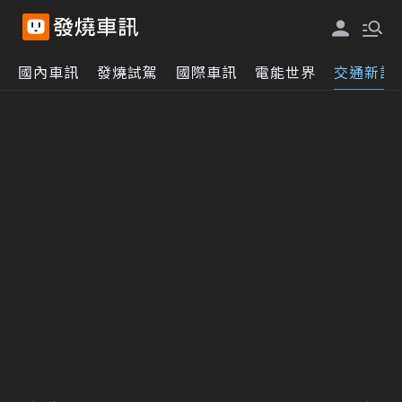
國內車訊
發燒試駕
國際車訊
電能世界
交通新訊