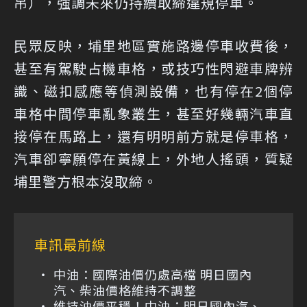
吊），強調未來仍持續取締違規停車。
民眾反映，埔里地區實施路邊停車收費後，
甚至有駕駛占機車格，或技巧性閃避車牌辨
識、磁扣感應等偵測設備，也有停在2個停
車格中間停車亂象叢生，甚至好幾輛汽車直
接停在馬路上，還有明明前方就是停車格，
汽車卻寧願停在黃線上，外地人搖頭，質疑
埔里警方根本沒取締。
車訊最前線
中油：國際油價仍處高檔 明日國內
汽、柴油價格維持不調整
維持油價平穩！中油：明日國內汽、