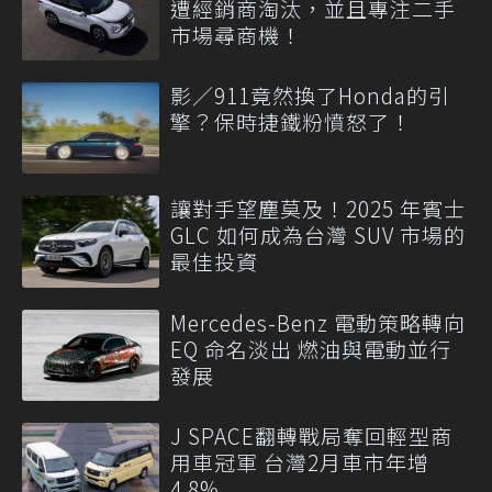
遭經銷商淘汰，並且專注二手
市場尋商機！
影／911竟然換了Honda的引
擎？保時捷鐵粉憤怒了！
讓對手望塵莫及！2025 年賓士
GLC 如何成為台灣 SUV 市場的
最佳投資
Mercedes-Benz 電動策略轉向
EQ 命名淡出 燃油與電動並行
發展
J SPACE翻轉戰局奪回輕型商
用車冠軍 台灣2月車市年增
4.8%