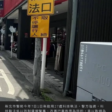
新北市警局今年7日1日新啟用27處科技執法，警方強調，科
技執法係以防制違規肇事、改善行車秩序為目的，非以取締為