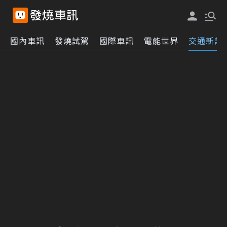
國內車訊
發燒試駕
國際車訊
電能世界
交通新訊