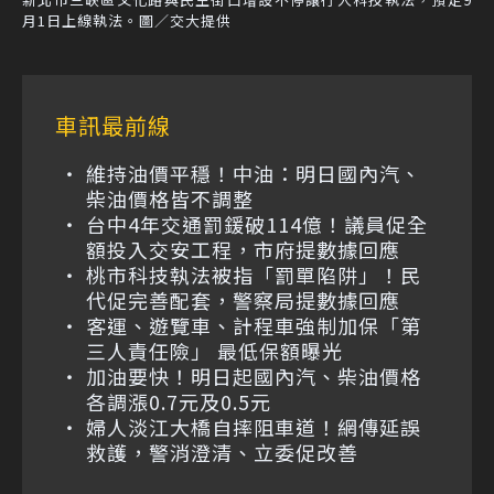
月1日上線執法。圖／交大提供
車訊最前線
維持油價平穩！中油：明日國內汽、
柴油價格皆不調整
台中4年交通罰鍰破114億！議員促全
額投入交安工程，市府提數據回應
桃市科技執法被指「罰單陷阱」！民
代促完善配套，警察局提數據回應
客運、遊覽車、計程車強制加保「第
三人責任險」 最低保額曝光
加油要快！明日起國內汽、柴油價格
各調漲0.7元及0.5元
婦人淡江大橋自摔阻車道！網傳延誤
救護，警消澄清、立委促改善