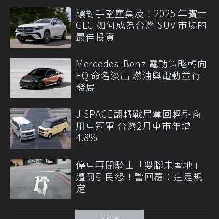
讓對手望塵莫及！2025 年賓士
GLC 如何成為台灣 SUV 市場的
最佳投資
Mercedes-Benz 電動策略轉向
EQ 命名淡出 燃油與電動並行
發展
J SPACE翻轉戰局奪回輕型商
用車冠軍 台灣2月車市年增
4.8%
停車再開騎士「雙腳未著地」
遭罰引民怨！警回覆：這是規
定
More