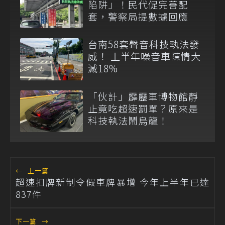
陷阱」！民代促完善配
套，警察局提數據回應
台南58套聲音科技執法發
威！ 上半年噪音車陳情大
減18%
「伙計」霹靂車博物館靜
止竟吃超速罰單？原來是
科技執法鬧烏龍！
←
上一篇
超速扣牌新制令假車牌暴增 今年上半年已達
837件
下一篇
→