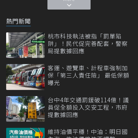
熱門新聞
桃市科技執法被指「罰單陷
阱」！民代促完善配套，警察
局提數據回應
客運、遊覽車、計程車強制加
保「第三人責任險」 最低保額
曝光
台中4年交通罰鍰破114億！議
員促全額投入交安工程，市府
提數據回應
維持油價平穩！中油：明日國