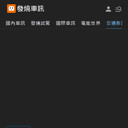
國內車訊
發燒試駕
國際車訊
電能世界
交通新訊