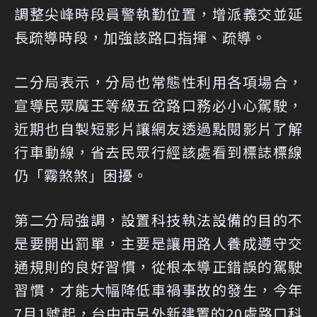
調整尖峰時段員警執勤位置，增派義交並延
長疏導時段，加強該路口指揮、疏導。
二分局表示，分局也常態性利用各項場合，
宣導民眾魔王等級五岔路口務必小心駕駛，
近期也自製短影片讓網友透過點閱影片了解
行車動線，省去民眾行經該處看到標誌標線
仍「霧煞煞」困擾。
第二分局強調，設置科技執法設備的目的不
是要開出罰單，主要是讓用路人養成遵守交
通規則的良好習慣，從根本導正錯誤的駕駛
習慣，才能大幅降低車禍事故的發生，今年
7月1號起，台中市另外新建置的20處路口科