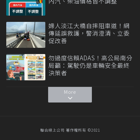
內汽、柴油價格皆不調整
婦人淡江大橋自摔阻車道！網
傳延誤救護，警消澄清、立委
促改善
勿過度信賴ADAS！高公局南分
局籲：駕駛仍是車輛安全最終
決策者
More
聯合線上公司 著作權所有 ©2021