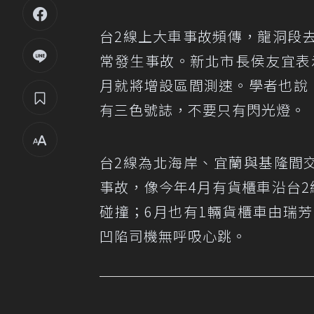
台2線上大車事故頻傳，龍洞段
常發生事故。新北市長侯友宜表
月就將增設區間測速。學者也說
有三色號誌，不要只有閃光燈。
台2線為北海岸、宜蘭與基隆間
事故，像今年4月有貨櫃車沿台
碰撞；6月也有1輛貨櫃車由瑞
凹陷司機無呼吸心跳。