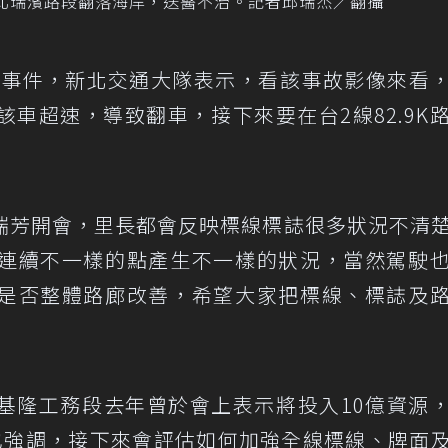
北瑞濱路段翻落海岸，送醫不治。記者邱瑞杰／翻攝
焦該事件，新北交通大隊表示，看該事故影像來看
車超速，導致翻車，接下來要在台2線82.9K
瑞芳開會，里長都會反映標線標誌很多狀況不清
連續不一樣的點產生不一樣的狀況，當然駕駛
是否整體路廊改善，希望大家把標線、標誌及
基隆工務段去年曾於會上表示將投入10億資源
也強調，接下來會評估如何加強全線標線、牌面