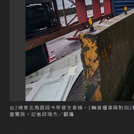
台2線東北角路段今早發生車禍，1輛貨櫃車與對向
面驚險。記者邱瑞杰／翻攝