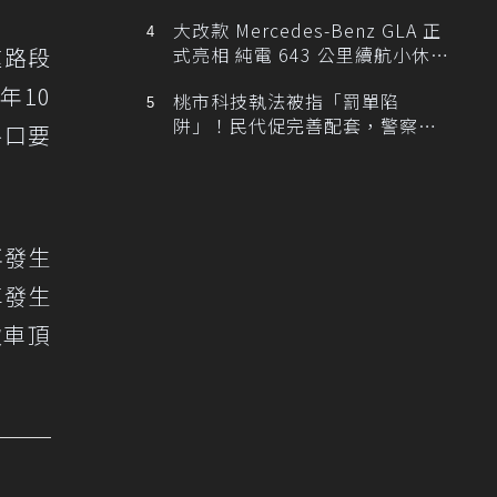
大改款 Mercedes-Benz GLA 正
速路段
式亮相 純電 643 公里續航小休
旅！
年10
桃市科技執法被指「罰單陷
阱」！民代促完善配套，警察局
路口要
提數據回應
再發生
車發生
致車頂