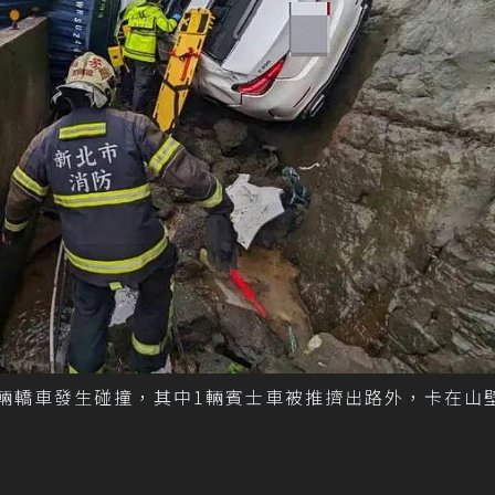
2輛轎車發生碰撞，其中1輛賓士車被推擠出路外，卡在山