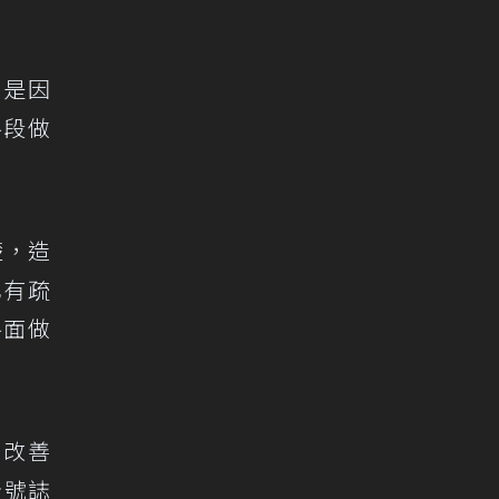
，是因
路段做
楚，造
也有疏
路面做
，改善
及號誌