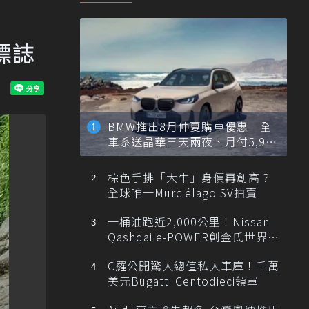
標誌
BMW推出8月仲夏購車優惠 全
車系送晶華三天兩夜、月付5,900
元起
棕色手排「大牛」身價再創高？
全球唯一Murciélago SV拍賣
一桶油跑近2,000公里！Nissan
Qashqai e-POWER創金氏世界紀
錄
C羅公開驚人總值私人車庫！千萬
美元Bugatti Centodieci領軍