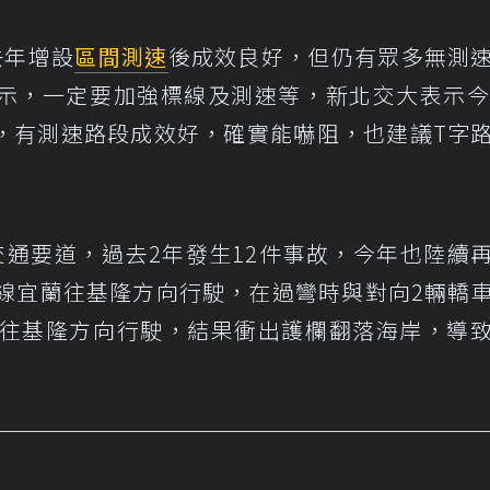
去年增設
區間測速
後成效良好，但仍有眾多無測
示，一定要加強標線及測速等，新北交大表示今
，有測速路段成效好，確實能嚇阻，也建議T字
交通要道，過去2年發生12件事故，今年也陸續
2線宜蘭往基隆方向行駛，在過彎時與對向2輛轎
芳往基隆方向行駛，結果衝出護欄翻落海岸，導