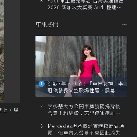
Audi 車主搶先報名 台灣奧迪推出
2026 新加坡大獎賽 Audi 極速之
旅
車訊熱門
沉默7年不忍了！「車界女神」李
冠儀發長文控職場性騷、黑幕
李多慧大方公開車牌號碼揭背後
壁上，場
含意！粉絲讚：忘記停哪還能幫
忙找車
Mercedes坦承取消實體按鍵做過
頭 但車內大螢幕不會因此消失