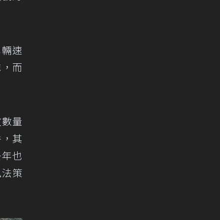
車輛速
誌，而
故數量
件，其
去年也
執法策