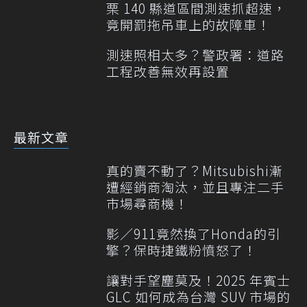
栗 140 縣道區間測速抓超速，
竟開罰拖吊車上的故障車！
測速照相太多？警政署：道路
工程改善無效再設置
最新文章
真的賣不動了？Mitsubishi漸
遭經銷商淘汰，並且專注二手
市場尋商機！
影／911竟然換了Honda的引
擎？保時捷鐵粉憤怒了！
讓對手望塵莫及！2025 年賓士
GLC 如何成為台灣 SUV 市場的