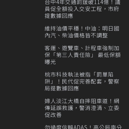
台中4年交通罰鍰破114億！議
員促全額投入交安工程，市府
提數據回應
維持油價平穩！中油：明日國
內汽、柴油價格皆不調整
客運、遊覽車、計程車強制加
保「第三人責任險」 最低保額
曝光
桃市科技執法被指「罰單陷
阱」！民代促完善配套，警察
局提數據回應
婦人淡江大橋自摔阻車道！網
傳延誤救護，警消澄清、立委
促改善
勿過度信賴ADAS！高公局南分