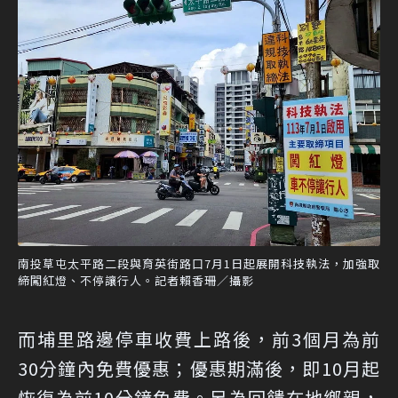
南投草屯太平路二段與育英街路口7月1日起展開科技執法，加強取
締闖紅燈、不停讓行人。記者賴香珊／攝影
而埔里路邊停車收費上路後，前3個月為前
30分鐘內免費優惠；優惠期滿後，即10月起
恢復為前10分鐘免費。另為回饋在地鄉親，