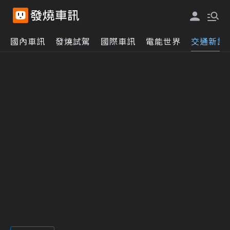
國內車訊
發燒試駕
國際車訊
電能世界
交通新訊