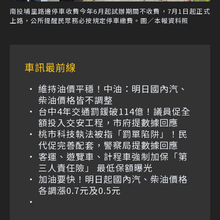
南投埔里路邊停車收費今年6月起試辦期間不收費，7月1日起正式
上路，公所提醒民眾務必按規定停車繳費。圖／本報資料照
車訊最前線
維持油價平穩！中油：明日國內汽、
柴油價格皆不調整
台中4年交通罰鍰破114億！議員促全
額投入交安工程，市府提數據回應
桃市科技執法被指「罰單陷阱」！民
代促完善配套，警察局提數據回應
客運、遊覽車、計程車強制加保「第
三人責任險」 最低保額曝光
加油要快！明日起國內汽、柴油價格
各調漲0.7元及0.5元