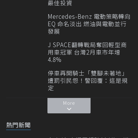
最佳投資
Mercedes-Benz 電動策略轉向
EQ 命名淡出 燃油與電動並行
發展
J SPACE翻轉戰局奪回輕型商
用車冠軍 台灣2月車市年增
4.8%
停車再開騎士「雙腳未著地」
遭罰引民怨！警回覆：這是規
定
More
熱門新聞