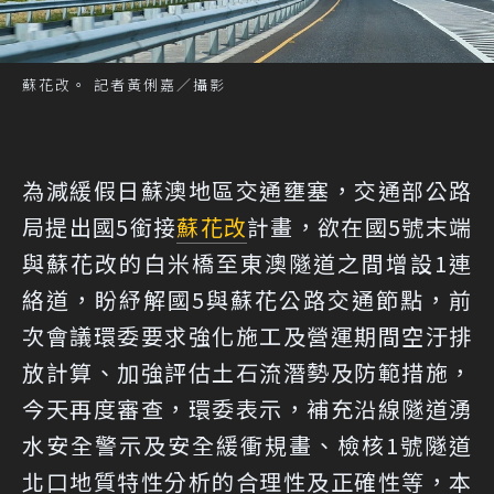
蘇花改。 記者黃俐嘉／攝影
為減緩假日蘇澳地區交通壅塞，交通部公路
局提出國5銜接
蘇花改
計畫，欲在國5號末端
與蘇花改的白米橋至東澳隧道之間增設1連
絡道，盼紓解國5與蘇花公路交通節點，前
次會議環委要求強化施工及營運期間空汙排
放計算、加強評估土石流潛勢及防範措施，
今天再度審查，環委表示，補充沿線隧道湧
水安全警示及安全緩衝規畫、檢核1號隧道
北口地質特性分析的合理性及正確性等，本