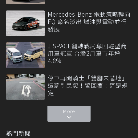
Mercedes-Benz 電動策略轉向
EQ 命名淡出 燃油與電動並行
發展
J SPACE翻轉戰局奪回輕型商
用車冠軍 台灣2月車市年增
4.8%
停車再開騎士「雙腳未著地」
遭罰引民怨！警回覆：這是規
定
More
熱門新聞