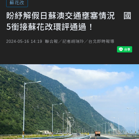
蘇花改
盼紓解假日蘇澳交通壅塞情況 國
5銜接蘇花改環評通過！
聯合報／記者胡瑞玲／台北即時報導
2024-05-16 14:19