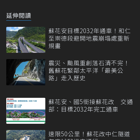
延伸閱讀
蘇花安目標2032年通車！和仁
至崇德段避開地震崩塌處重新
規畫
震災、颱風重創落石清不完！
舊蘇花緊鄰太平洋「最美公
路」走入歷史
蘇花安、國5銜接蘇花改 交通
部：目標2032年完工通車
速限50公里！蘇花改中仁隧道