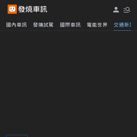
國內車訊
發燒試駕
國際車訊
電能世界
交通新訊