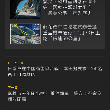
震災、颱風重創落石清不
完！舊蘇花緊鄰太平洋
「最美公路」走入歷史
蘇花改中仁隧道試辦普通
重型機車通行！4月30日上
路「限速50公里」
←
上一篇
日系車在中國銷售陷苦戰 本田擬要求1700名
員工自願離職
下一篇
→
嘉義市去年開出逾11萬件罰單！警方：不會為
績效開罰