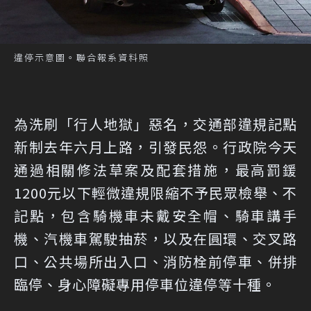
違停示意圖。聯合報系資料照
為洗刷「行人地獄」惡名，交通部違規記點
新制去年六月上路，引發民怨。行政院今天
通過相關修法草案及配套措施，最高罰鍰
1200元以下輕微違規限縮不予民眾檢舉、不
記點，包含騎機車未戴安全帽、騎車講手
機、汽機車駕駛抽菸，以及在圓環、交叉路
口、公共場所出入口、消防栓前停車、併排
臨停、身心障礙專用停車位違停等十種。