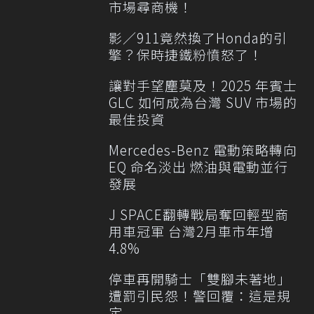
市場尋商機！
影／911竟然換了Honda的引
擎？保時捷鐵粉憤怒了！
讓對手望塵莫及！2025 年賓士
GLC 如何成為台灣 SUV 市場的
最佳投資
Mercedes-Benz 電動策略轉向
EQ 命名淡出 燃油與電動並行
發展
J SPACE翻轉戰局奪回輕型商
用車冠軍 台灣2月車市年增
4.8%
停車再開騎士「雙腳未著地」
遭罰引民怨！警回覆：這是規
定