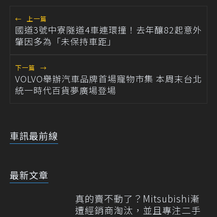
←
上一篇
國道3號中寮隧道4車連環撞！去年釀82起意外
肇因多為「未保持車距」
下一篇
→
VOLVO舉辦汽車品牌首場寵物市集 本周末台北
統一時代百貨夢廣場登場
車訊最前線
最新文章
真的賣不動了？Mitsubishi漸
遭經銷商淘汰，並且專注二手