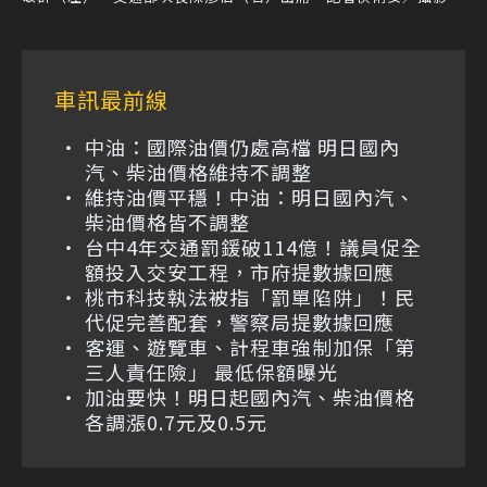
車訊最前線
中油：國際油價仍處高檔 明日國內
汽、柴油價格維持不調整
維持油價平穩！中油：明日國內汽、
柴油價格皆不調整
台中4年交通罰鍰破114億！議員促全
額投入交安工程，市府提數據回應
桃市科技執法被指「罰單陷阱」！民
代促完善配套，警察局提數據回應
客運、遊覽車、計程車強制加保「第
三人責任險」 最低保額曝光
加油要快！明日起國內汽、柴油價格
各調漲0.7元及0.5元