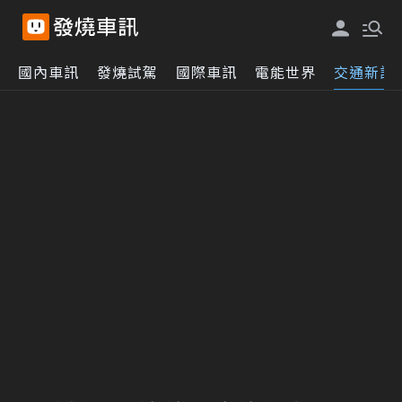
國內車訊
發燒試駕
國際車訊
電能世界
交通新訊