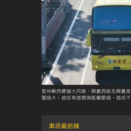
雲林縣西螺鎮大同路、興農西路及興農
圍過大，造成車道變換距離壓縮，造成不
車訊最前線