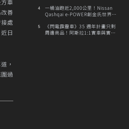
後方車
排跑車開發中！
一桶油跑近2,000公里！Nissan
路改善
Qashqai e-POWER創金氏世界紀
錄
銜接處
《閃電霹靂車》35 週年計畫只剩
，近日
周邊商品！阿斯拉1:1實車與實體
展覽雙雙喊卡
車道，
範圍過