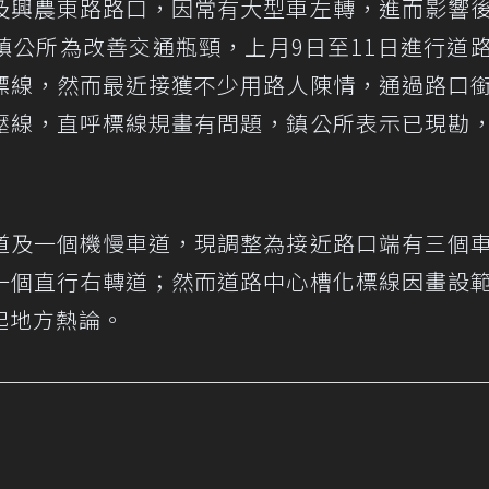
及興農東路路口，因常有大型車左轉，進而影響
鎮公所為改善交通瓶頸，上月9日至11日進行道
標線，然而最近接獲不少用路人陳情，通過路口
壓線，直呼標線規畫有問題，鎮公所表示已現勘
道及一個機慢車道，現調整為接近路口端有三個
一個直行右轉道；然而道路中心槽化標線因畫設
起地方熱論。