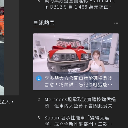
動力與底盤全面進化 Aston Mart
in DB12 S 售 1,488 萬元起正式
登台
車訊熱門
李多慧大方公開車牌號碼揭背後
含意！粉絲讚：忘記停哪還能幫
忙找車
Mercedes坦承取消實體按鍵做過
過大，
頭 但車內大螢幕不會因此消失
Subaru坦承性能車「變得太無
聊」成立全新性能部門，三款手