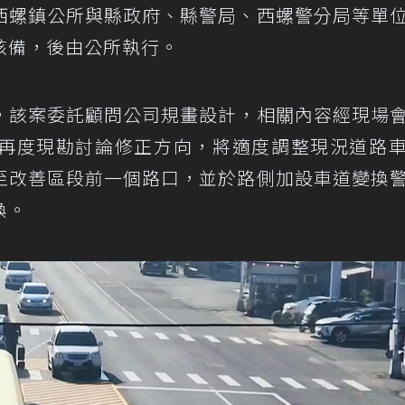
西螺鎮公所與縣政府、縣警局、西螺警分局等單
核備，後由公所執行。
，該案委託顧問公司規畫設計，相關內容經現場
再度現勘討論修正方向，將適度調整現況道路
至改善區段前一個路口，並於路側加設車道變換
換。