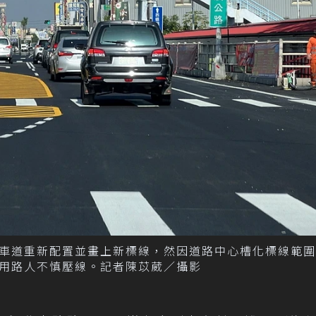
車道重新配置並畫上新標線，然因道路中心槽化標線範圍
用路人不慎壓線。記者陳苡葳／攝影