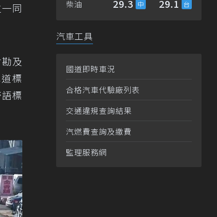
29.3
29.1
柴油
位一同
汽車工具
會勘及
國道即時車況
車道標
合格汽車代驗廠列表
警語標
交通違規查詢結果
汽燃費查詢及繳費
監理服務網