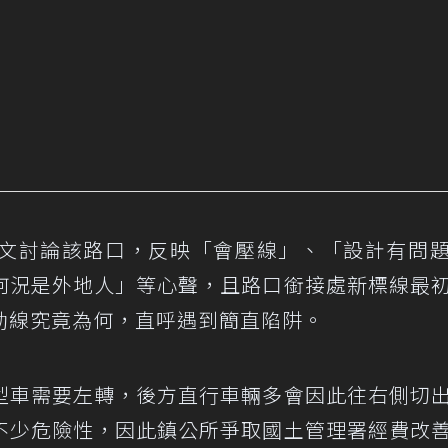
文討論該路口，反映「會壓線」、「設計有問
何況是外地人」等心聲，且路口銜接處新標線最
動線究竟為何，直呼遇到簡直陷阱。
型車需要左轉，後方直行車輛多會因此往右側切
不少危險性，因此鎮公所爭取國土管理署經費改