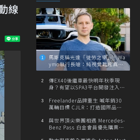
動線
馬斯克稱光達「徒勞之舉」！Wa
ymo執行長嗆：純視覺難達真正
自動駕駛
傳EX40後繼車最快明年秋季現
身？有望以SPA3平台開發注入80
0V動力
Freelander品牌重生 喊年銷30
萬輛目標 CJLR：打造國際品牌
半數銷量來自全球！
與世界頂尖樂團相遇 Mercedes-
Benz Pass 白金會員優先購票維
也納愛樂