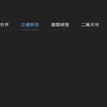
世界
交通新訊
趣聞網搜
二輪天地