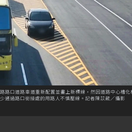
東路路口道路車道重新配置並畫上新標線，然因道路中心槽化
少通過路口銜接處的用路人不慎壓線。記者陳苡葳／攝影