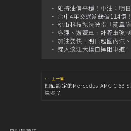
維持油價平穩！中油：明
台中4年交通罰鍰破114
桃市科技執法被指「罰單
客運、遊覽車、計程車強制
加油要快！明日起國內汽、柴
婦人淡江大橋自摔阻車道
←
上一篇
四缸設定的Mercedes-AMG C 63
單嗎？
車訊最前線