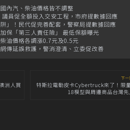
日國內汽、柴油價格皆不調整
億！議員促全額投入交安工程，市府提數據回應
陷阱」！民代促完善配套，警察局提數據回應
加保「第三人責任險」 最低保額曝光
油價格各調漲0.7元及0.5元
！網傳延誤救護，警消澄清、立委促改善
下一
 S澳洲人買
特斯拉電動皮卡Cybertruck來了！限
18模型與周邊商品台灣先