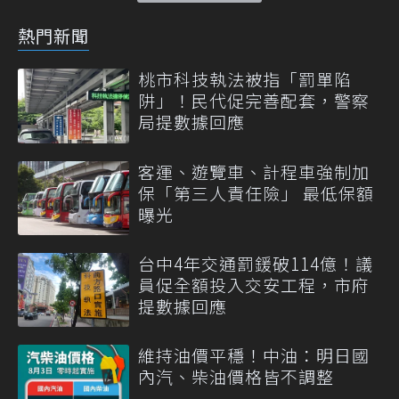
熱門新聞
桃市科技執法被指「罰單陷
阱」！民代促完善配套，警察
局提數據回應
客運、遊覽車、計程車強制加
保「第三人責任險」 最低保額
曝光
台中4年交通罰鍰破114億！議
員促全額投入交安工程，市府
提數據回應
維持油價平穩！中油：明日國
內汽、柴油價格皆不調整