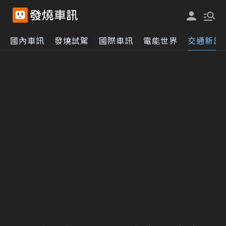
國內車訊
發燒試駕
國際車訊
電能世界
交通新訊