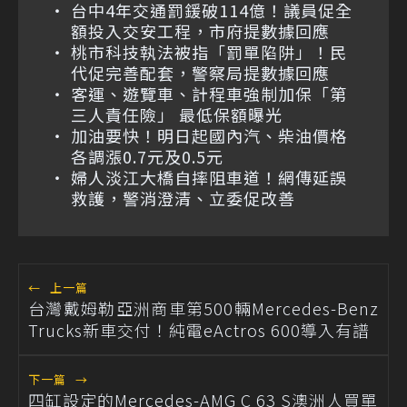
台中4年交通罰鍰破114億！議員促全
額投入交安工程，市府提數據回應
桃市科技執法被指「罰單陷阱」！民
代促完善配套，警察局提數據回應
客運、遊覽車、計程車強制加保「第
三人責任險」 最低保額曝光
加油要快！明日起國內汽、柴油價格
各調漲0.7元及0.5元
婦人淡江大橋自摔阻車道！網傳延誤
救護，警消澄清、立委促改善
←
上一篇
台灣戴姆勒亞洲商車第500輛Mercedes-Benz
Trucks新車交付！純電eActros 600導入有譜
下一篇
→
四缸設定的Mercedes-AMG C 63 S澳洲人買單