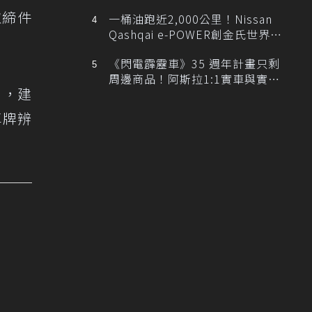
排跑車開發中！
取締件
一桶油跑近2,000公里！Nissan
Qashqai e-POWER創金氏世界紀
錄
《閃電霹靂車》35 週年計畫只剩
周邊商品！阿斯拉1:1實車與實體
」，建
展覽雙雙喊卡
車牌辨