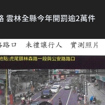
路 雲林全縣今年開罰逾2萬件