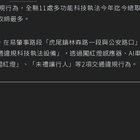
規行為，全縣11處多功能科技執法今年迄今總
取締最多。
，在易肇事路段「虎尾鎮林森路一段與公安路口
通違規科技執法設備」，透過闖紅燈感應器、AI
闖紅燈」、「未禮讓行人」等2項交通違規行為。