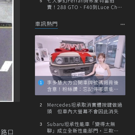
七大夢幻Ferrari齊聚蒙特雷拍
賣！288 GTO、F40到Luce Cha
ssis 0一次登場
車訊熱門
李多慧大方公開車牌號碼揭背後
含意！粉絲讚：忘記停哪還能幫
忙找車
Mercedes坦承取消實體按鍵做過
頭 但車內大螢幕不會因此消失
Subaru坦承性能車「變得太無
聊」成立全新性能部門，三款手
締路口