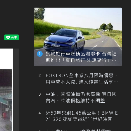
試駕旅行車送精品咖啡卡 台灣福
斯推出「夏日旅行 沁涼隨行」活
動
FOXTRON全車系八月限時優惠，
用車成本大減! 進入純電生活享
「零稅金＋零保養」新時代
中油：國際油價仍處高檔 明日國
內汽、柴油價格維持不調整
近50年只跑1.45萬公里！BMW E
21 320i宛如穿越近半世紀時間