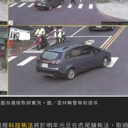
，圖為違規取締實測。圖／雲林縣警察局提供
違規
科技執法
將於明年元旦在虎尾鎮執法，取