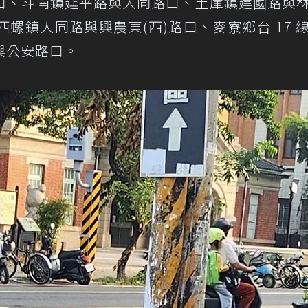
口、斗南鎮延平路與大同路口、土庫鎮建國路與
螺鎮大同路與興農東(西)路口、麥寮鄉台 17 
與公安路口。