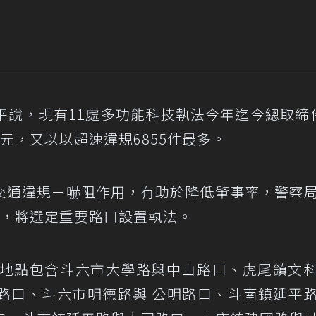
平說，現有11處多功能科技執法今年迄今總取締
萬元，又以以超速違規6855件最多。
交通違規ㄧ嚇阻作用，有助於降低肇事率，警察
法，將選定重要路口設置執法。
備地點包含斗六市大學路與中山路口、虎尾鎮文
路口、斗六市明德路與 公明路口、斗南鎮延平