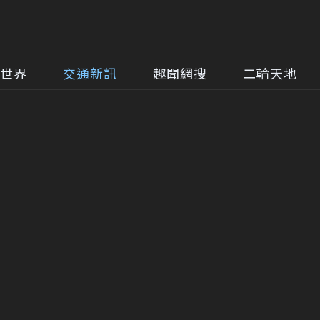
世界
交通新訊
趣聞網搜
二輪天地