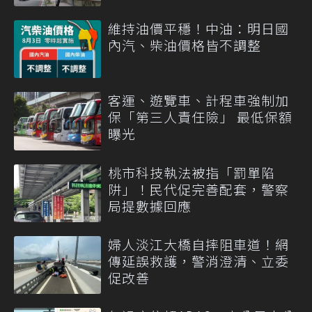
維持油價平穩！中油：明日國
內汽、柴油價格皆不調整
客運、遊覽車、計程車強制加
保「第三人責任險」 最低保額
曝光
桃市科技執法被指「罰單陷
阱」！民代促完善配套，警察
局提數據回應
婦人淡江大橋自摔阻車道！網
傳延誤救護，警消澄清、立委
促改善