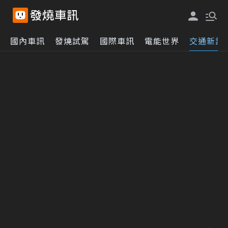
國內車訊
發燒試駕
國際車訊
電能世界
交通新訊