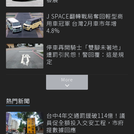
J SPACE翻轉戰局奪回輕型商
用車冠軍 台灣2月車市年增
4.8%
停車再開騎士「雙腳未著地」
遭罰引民怨！警回覆：這是規
定
More
熱門新聞
台中4年交通罰鍰破114億！議
員促全額投入交安工程，市府
提數據回應