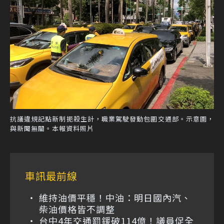
抗議違規記點新制扼殺生計，職業駕駛發動包圍交通部。示意圖，
與新聞無關。本報資料照片
車訊最前線
維持油價平穩！中油：明日國內汽、
柴油價格皆不調整
台中4年交通罰鍰破114億！議員促全