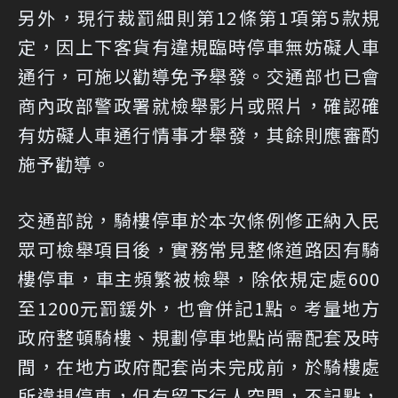
另外，現行裁罰細則第12條第1項第5款規
定，因上下客貨有違規臨時停車無妨礙人車
通行，可施以勸導免予舉發。交通部也已會
商內政部警政署就檢舉影片或照片，確認確
有妨礙人車通行情事才舉發，其餘則應審酌
施予勸導。
交通部說，騎樓停車於本次條例修正納入民
眾可檢舉項目後，實務常見整條道路因有騎
樓停車，車主頻繁被檢舉，除依規定處600
至1200元罰鍰外，也會併記1點。考量地方
政府整頓騎樓、規劃停車地點尚需配套及時
間，在地方政府配套尚未完成前，於騎樓處
所違規停車，但有留下行人空間，不記點，