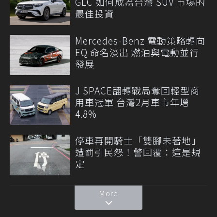
GLC 如何成為台灣 SUV 市場的
最佳投資
Mercedes-Benz 電動策略轉向
EQ 命名淡出 燃油與電動並行
發展
J SPACE翻轉戰局奪回輕型商
用車冠軍 台灣2月車市年增
4.8%
停車再開騎士「雙腳未著地」
遭罰引民怨！警回覆：這是規
定
More