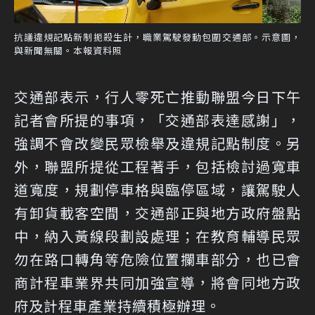
抗議違規記點新制扼殺生計，職業駕駛發動包圍交通部。示意圖，
與新聞無關。本報資料照
交通部表示，行人零死亡推動聯盟今日下午
記者會所提的事項，「交通部表達感謝」，
強調不會改變民眾檢舉及違規記點制度。另
外，聯盟所提從工程著手，包括檢討過寬車
道寬度，規劃停車格與臨停區域，讓駕駛人
有卸貨載客空間，交通部正與地方政府盤點
中，納入黃線段劃設處理；在教育輔導民眾
勿在路口轉角等危險位置攔車部分，也已會
商計程車業界共同加強宣導，將會同地方政
府及計程車產業持續積極辦理。