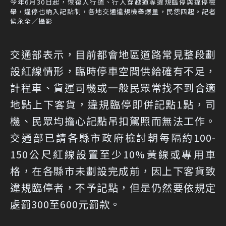
今年6月30日起，恢復人行道、行人穿越道等違規臨停與違停檢
舉，違停也納入記點制，各地交通違規檢舉爆量，民怨四起。記者
侯永全／攝影
交通部表示，目前都會地區道路常見整段劃
設紅線情形，臨時停車空間供給確有不足，
計程車、貨運司機或一般民眾常找不到合適
地點上下客貨，違規臨停即併記點1點，司
機、民眾均擔心記點吊扣駕照而無法工作。
交通部已請各縣市政府檢討朝每隔約100-
150公尺紅線設置至少10%黃線或專用車
格，在各縣市未劃設完成前，因上下客貨致
違規臨停者，不予記點，但是仍然要依規定
處罰300至600元罰款。