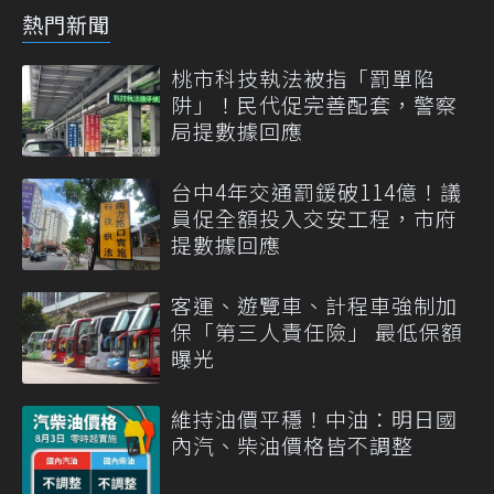
熱門新聞
桃市科技執法被指「罰單陷
阱」！民代促完善配套，警察
局提數據回應
台中4年交通罰鍰破114億！議
員促全額投入交安工程，市府
提數據回應
客運、遊覽車、計程車強制加
保「第三人責任險」 最低保額
曝光
維持油價平穩！中油：明日國
內汽、柴油價格皆不調整