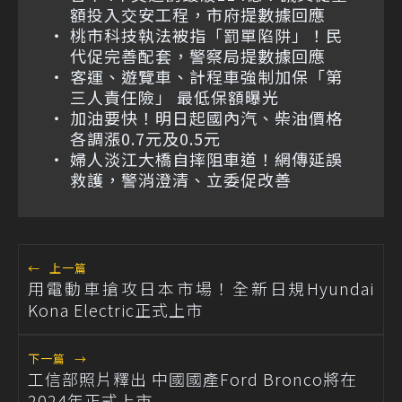
額投入交安工程，市府提數據回應
桃市科技執法被指「罰單陷阱」！民
代促完善配套，警察局提數據回應
客運、遊覽車、計程車強制加保「第
三人責任險」 最低保額曝光
加油要快！明日起國內汽、柴油價格
各調漲0.7元及0.5元
婦人淡江大橋自摔阻車道！網傳延誤
救護，警消澄清、立委促改善
←
上一篇
用電動車搶攻日本市場！全新日規Hyundai
Kona Electric正式上市
下一篇
→
工信部照片釋出 中國國產Ford Bronco將在
2024年正式上市