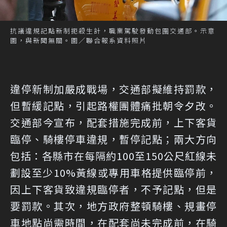
抗議違規記點新制扼殺生計，職業駕駛發動包圍交通部。示意
圖，與新聞無關。圖／聯合報系資料照片
違停新制加嚴成戰場，交通部擬維持罰款，
但暫緩記點，引起路權團體痛批朝令夕改。
交通部今宣布，配套措施完成前，上下客貨
臨停、騎樓停車違規，暫停記點；兩大方向
包括：各縣市在每隔約100至150公尺紅線未
劃設至少10%黃線或專用車格提供臨停前，
因上下客貨致違規臨停者，不予記點，但是
要罰款。其次，地方政府整頓騎樓、規畫停
車地點尚需時間，在配套尚未完成前，在騎