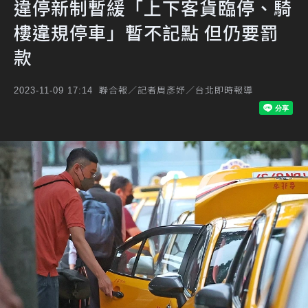
違停新制暫緩「上下客貨臨停、騎
樓違規停車」暫不記點 但仍要罰
款
聯合報／記者周彥妤／台北即時報導
2023-11-09 17:14