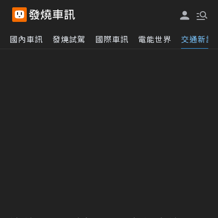
國內車訊
發燒試駕
國際車訊
電能世界
交通新訊