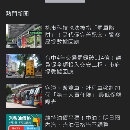
熱門新聞
桃市科技執法被指「罰單陷
阱」！民代促完善配套，警察
局提數據回應
台中4年交通罰鍰破114億！議
員促全額投入交安工程，市府
提數據回應
客運、遊覽車、計程車強制加
保「第三人責任險」 最低保額
曝光
維持油價平穩！中油：明日國
內汽、柴油價格皆不調整