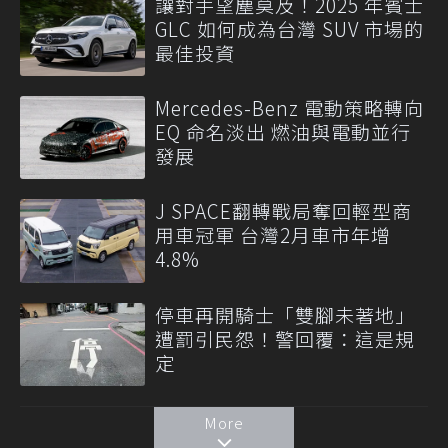
讓對手望塵莫及！2025 年賓士
GLC 如何成為台灣 SUV 市場的
最佳投資
Mercedes-Benz 電動策略轉向
EQ 命名淡出 燃油與電動並行
發展
J SPACE翻轉戰局奪回輕型商
用車冠軍 台灣2月車市年增
4.8%
停車再開騎士「雙腳未著地」
遭罰引民怨！警回覆：這是規
定
More