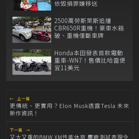
依毀損罪嫌移送
2500萬勞斯萊斯追撞
CBR650R重機！豪車水箱
破、重機僅斷車牌
Honda本田發表首款電動
重車-WN7！售價比哈雷便
宜11美元
←
上一篇
更傳統、更實用？Elon Musk透露Tesla 未來
新作資訊！
下一篇
→
又大又重的BMW XM性能休旅 麋鹿測試表現令