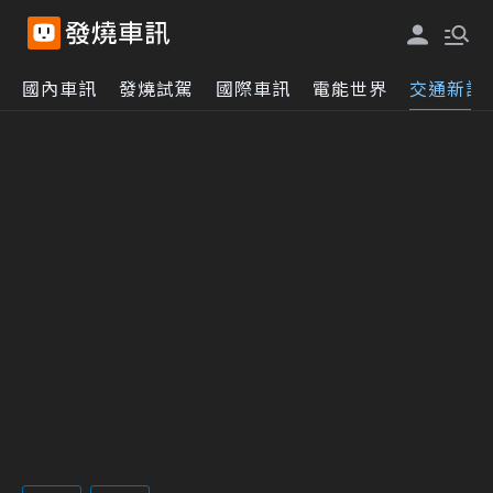
國內車訊
發燒試駕
國際車訊
電能世界
交通新訊