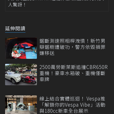
人驚訝！
延伸閱讀
鋸斷測速照相桿洩憤！新竹男
辯鋸樹遭破功，警方依毀損罪
嫌移送
2500萬勞斯萊斯追撞CBR650R
重機！豪車水箱破、重機僅斷
車牌
線上結合實體巡迴！ Vespa推
「解鎖你的Vespa Vibe」活動
與180cc新車全台展示